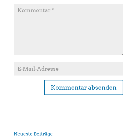
A
l
t
e
r
n
Neueste Beiträge