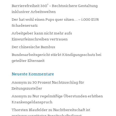
a
Barrierefreiheit 360° – Rechtssichere Gestaltung
t
inklusiver Arbeitswelten
i
Der hat wohl einen Pups quer sitzen… – 1.000 EUR
v
Schadenersatz
e
:
Arbeitgeber kann nicht mehr aufs
Einwurfeinschreiben vertrauen
Der chinesische Bambus
Bundesarbeitsgericht stärkt Kündigungsschutz bei
geteilter Elternzeit
Neueste Kommentare
Anonym
zu
30 Prozent Nachtzuschlag für
Zeitungszusteller
Anonym
zu
Nur regelmäßige Überstunden erhöhen
Krankengeldanspruch
Thorsten Blaufelder
zu
Nachtbereitschaft ist
geringer vergüteter Bereitschaftsdienst