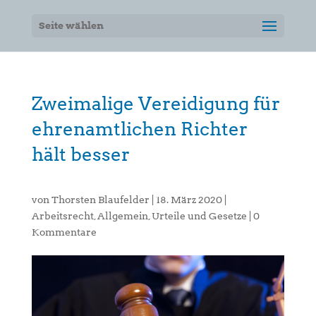
Seite wählen
Zweimalige Vereidigung für
ehrenamtlichen Richter
hält besser
von
Thorsten Blaufelder
|
18. März 2020
|
Arbeitsrecht
,
Allgemein
,
Urteile und Gesetze
|
0
Kommentare