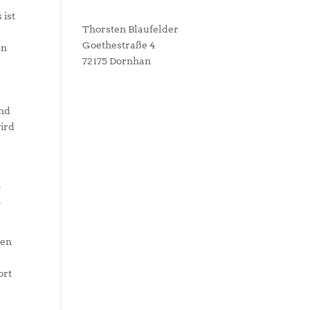
 ist
Thorsten Blaufelder
Goethestraße 4
en
72175 Dornhan
and
wird
n
h
sen
ort