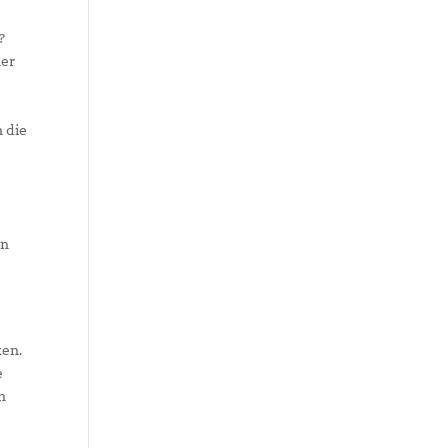
?
ner
 die
en
ken.
e
n