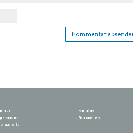
ntakt
» Anfahrt
mpressum
» Bürozeiten
tenschutz