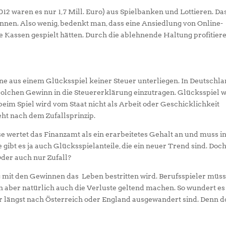
012 waren es nur 1,7 Mill. Euro) aus Spielbanken und Lottieren. Das
 können. Also wenig, bedenkt man, dass eine Ansiedlung von Online-
e Kassen gespielt hätten. Durch die ablehnende Haltung profitier
ne aus einem Glücksspiel keiner Steuer unterliegen. In Deutschl
 solchen Gewinn in die Steuererklärung einzutragen. Glücksspiel 
beim Spiel wird vom Staat nicht als Arbeit oder Geschicklichkeit
eht nach dem Zufallsprinzip.
 wertet das Finanzamt als ein erarbeitetes Gehalt an und muss i
 gibt es ja auch Glücksspielanteile, die ein neuer Trend sind. Doc
Oder auch nur Zufall?
g mit den Gewinnen das Leben bestritten wird. Berufsspieler müs
 aber natürlich auch die Verluste geltend machen. So wundert es
r längst nach Österreich oder England ausgewandert sind. Denn d