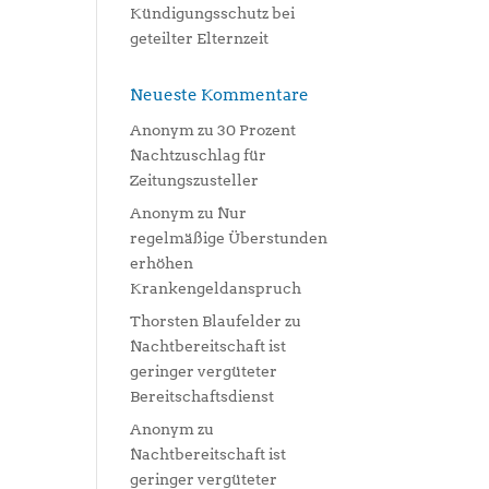
Kündigungsschutz bei
geteilter Elternzeit
Neueste Kommentare
Anonym
zu
30 Prozent
Nachtzuschlag für
Zeitungszusteller
Anonym
zu
Nur
regelmäßige Überstunden
erhöhen
Krankengeldanspruch
Thorsten Blaufelder
zu
Nachtbereitschaft ist
geringer vergüteter
Bereitschaftsdienst
Anonym
zu
Nachtbereitschaft ist
geringer vergüteter