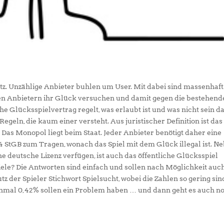
etz. Unzählige Anbieter buhlen um User. Mit dabei sind massenhaft
en Anbietern ihr Glück versuchen und damit gegen die bestehend
 Glücksspielvertrag regelt, was erlaubt ist und was nicht sein da
geln, die kaum einer versteht. Aus juristischer Definition ist das
. Das Monopol liegt beim Staat. Jeder Anbieter benötigt daher eine
4 StGB zum Tragen, wonach das Spiel mit dem Glück illegal ist. N
e deutsche Lizenz verfügen, ist auch das öffentliche Glücksspiel
ele? Die Antworten sind einfach und sollen nach Möglichkeit auc
z der Spieler Stichwort Spielsucht, wobei die Zahlen so gering sin
nmal 0,42% sollen ein Problem haben … und dann geht es auch n