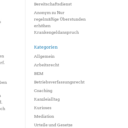
Bereitschaftsdienst
Anonym
zu
Nur
regelmäßige Überstunden
erhöhen
Krankengeldanspruch
Kategorien
en
Allgemein
rf.
Arbeitsrecht
BEM
Betriebsverfassungsrecht
eben
Coaching
h
Kanzleialltag
d,
Kurioses
och
Mediation
Urteile und Gesetze