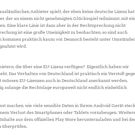
 ausländischen Anbieter spielt, der eben keine deutsche Lizenz hat
er, der an einem nicht genehmigten Glücksspiel teilnimmt, mit ei
en. Eine klare Linie ist dazu aber in der Rechtsprechung nicht
rechung ist eine große Uneinigkeit zu beobachten, so sind auch
en kommen praktisch kaum vor. Dennoch besteht unter Umständen
agnahmt wird.
bietern, die über eine EU-Lizenz verfügen? Eigentlich haben wir
teht. Das Verhalten von Deutschland ist praktisch ein Verstoß geg
 müssen EU-Lizenzen auch in Deutschland anerkannt werden.
g, solange die Rechtslage europaweit nicht endlich einheitlich
usst machen, wie viele sensible Daten in Ihrem Android Gerät stec
nem Verlust des Smartphones oder Tablets vorzubeugen. Weiter
 Inhalte aus dem offiziellen Play Store herunterzuladen und bei de
u überprüfen.