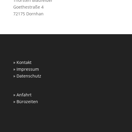
Thorsten Blaufelder
Goethestraße 4
72175 Dornhan
» Kontakt
» Impressum
» Datenschutz
» Anfahrt
» Bürozeiten