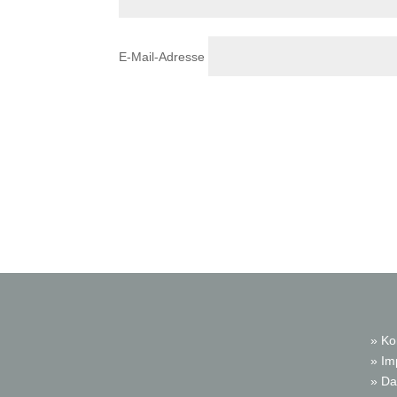
E-Mail-Adresse
» Ko
» I
» Da