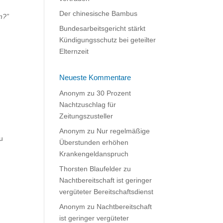
Der chinesische Bambus
n?”
Bundesarbeitsgericht stärkt
Kündigungsschutz bei geteilter
Elternzeit
Neueste Kommentare
Anonym
zu
30 Prozent
Nachtzuschlag für
Zeitungszusteller
Anonym
zu
Nur regelmäßige
u
Überstunden erhöhen
Krankengeldanspruch
Thorsten Blaufelder
zu
Nachtbereitschaft ist geringer
vergüteter Bereitschaftsdienst
Anonym
zu
Nachtbereitschaft
ist geringer vergüteter