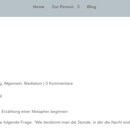
Home
Zur Person
Blog
g
,
Allgemein
,
Mediation
|
0 Kommentare
 Erzählung einer Metapher beginnen:
die folgende Frage:
“Wie bestimmt man die Stunde, in der die Nacht end