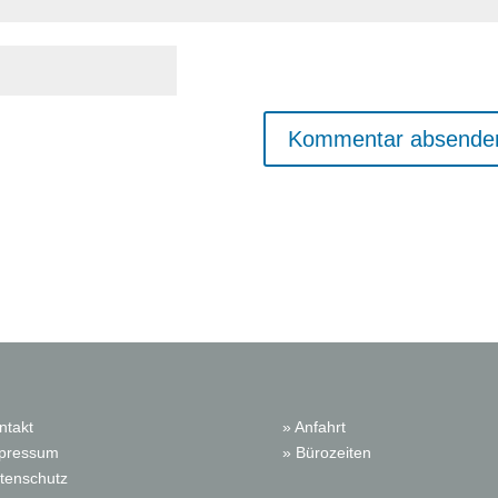
ntakt
» Anfahrt
mpressum
» Bürozeiten
tenschutz