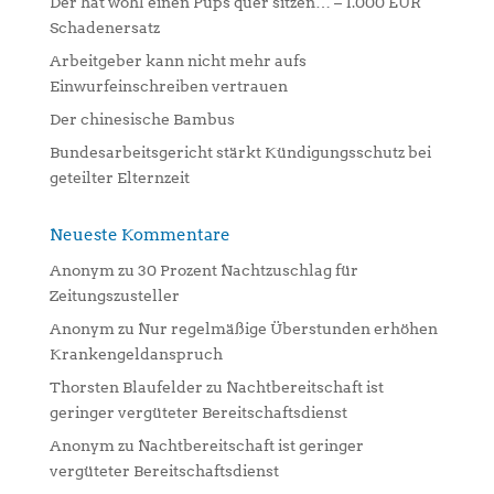
Der hat wohl einen Pups quer sitzen… – 1.000 EUR
v
Schadenersatz
e
:
Arbeitgeber kann nicht mehr aufs
Einwurfeinschreiben vertrauen
Der chinesische Bambus
Bundesarbeitsgericht stärkt Kündigungsschutz bei
geteilter Elternzeit
Neueste Kommentare
Anonym
zu
30 Prozent Nachtzuschlag für
Zeitungszusteller
Anonym
zu
Nur regelmäßige Überstunden erhöhen
Krankengeldanspruch
Thorsten Blaufelder
zu
Nachtbereitschaft ist
geringer vergüteter Bereitschaftsdienst
Anonym
zu
Nachtbereitschaft ist geringer
vergüteter Bereitschaftsdienst