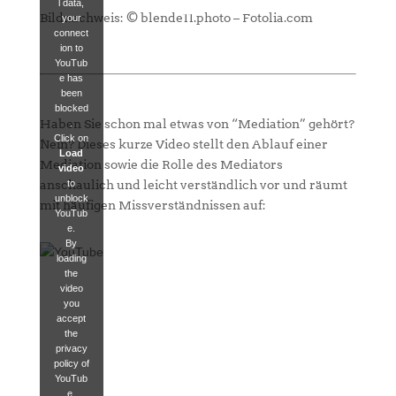
l data,
Bildnachweis: © blende11.photo – Fotolia.com
your
connect
ion to
YouTub
e has
been
blocked
Haben Sie schon mal etwas von “Mediation” gehört?
.
Click on
Nein? Dieses kurze Video stellt den Ablauf einer
Load
Mediation sowie die Rolle des Mediators
video
to
anschaulich und leicht verständlich vor und räumt
unblock
mit häufigen Missverständnissen auf:
YouTub
e.
By
loading
the
video
you
accept
the
privacy
policy of
YouTub
e.