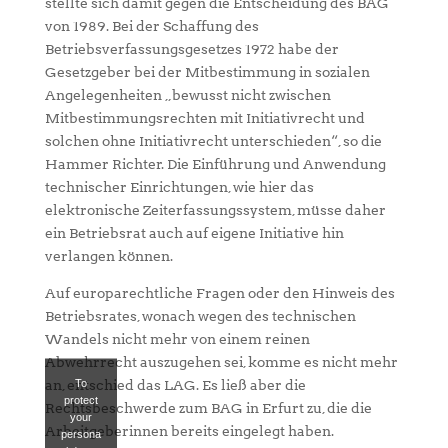
stellte sich damit gegen die Entscheidung des BAG
von 1989. Bei der Schaffung des
Betriebsverfassungsgesetzes 1972 habe der
Gesetzgeber bei der Mitbestimmung in sozialen
Angelegenheiten „bewusst nicht zwischen
Mitbestimmungsrechten mit Initiativrecht und
solchen ohne Initiativrecht unterschieden“, so die
Hammer Richter. Die Einführung und Anwendung
technischer Einrichtungen, wie hier das
elektronische Zeiterfassungssystem, müsse daher
ein Betriebsrat auch auf eigene Initiative hin
verlangen können.
Auf europarechtliche Fragen oder den Hinweis des
Betriebsrates, wonach wegen des technischen
Wandels nicht mehr von einem reinen
Abwehrrecht auszugehen sei, komme es nicht mehr
To
an, entschied das LAG. Es ließ aber die
protect
Rechtsbeschwerde zum BAG in Erfurt zu, die die
your
Arbeitgeberinnen bereits eingelegt haben.
persona