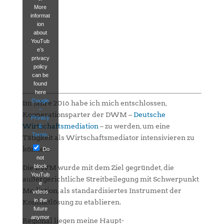
More
informat
ion
about
YouTub
e’s
privacy
policy
can be
found
here
Google
Im Jahre 2016 habe ich mich entschlossen,
–
Kooperationsparter der DWM –
Deutsche
Privacy
Wirtschaftsmediation
– zu werden, um eine
&
Terms
.
Tätigkeit als Wirtschaftsmediator intensivieren zu
können.
Do
not
block
Die DWM wurde mit dem Ziel gegründet, die
YouTub
außergerichtliche Streitbeilegung mit Schwerpunkt
e
Mediation, als standardisiertes Instrument der
videos
in the
Konfliktlösung zu etablieren.
future
anymor
Regional liegen meine Haupt-