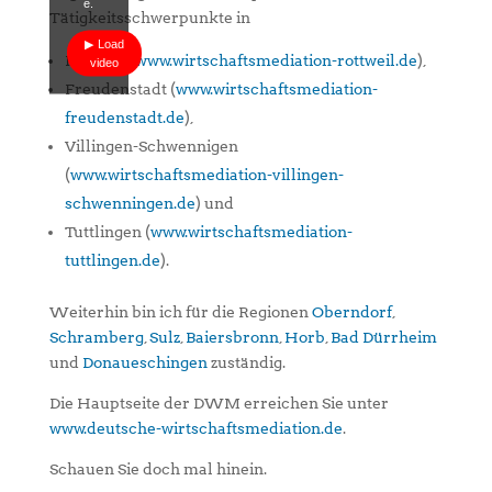
e.
Tätigkeitsschwerpunkte in
Load
Rottweil (
www.wirtschaftsmediation-rottweil.de
),
video
Freudenstadt (
www.wirtschaftsmediation-
freudenstadt.de
),
Villingen-Schwennigen
(
www.wirtschaftsmediation-villingen-
schwenningen.de
) und
Tuttlingen (
www.wirtschaftsmediation-
tuttlingen.de
).
Weiterhin bin ich für die Regionen
Oberndorf
,
Schramberg
,
Sulz
,
Baiersbronn
,
Horb
,
Bad Dürrheim
und
Donaueschingen
zuständig.
Die Hauptseite der DWM erreichen Sie unter
www.deutsche-wirtschaftsmediation.de
.
Schauen Sie doch mal hinein.