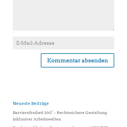
A
l
t
e
r
n
Neueste Beiträge
a
Barrierefreiheit 360° – Rechtssichere Gestaltung
t
inklusiver Arbeitswelten
i