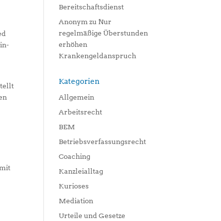
Bereitschaftsdienst
Anonym
zu
Nur
regelmäßige Überstunden
ed
erhöhen
in-
Krankengeldanspruch
Kategorien
tellt
Allgemein
ten
Arbeitsrecht
BEM
Betriebsverfassungsrecht
Coaching
mit
Kanzleialltag
Kurioses
Mediation
Urteile und Gesetze