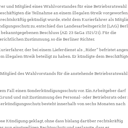
rer und Mitglied eines Wahlvorstandes für eine Betriebsratswahl
schäftigten die Teilnahme an einem illegalen Streik vorgeworfen
t rechtskräftig gekündigt wurde, steht dem Kurierfahrer als Mitgli
digungsschutz zu, entschied das Landesarbeitsgericht (LAG) Berl
 bekanntgegebenen Beschluss (AZ: 23 SaGa 1521/21). Für die
richtlichen Zustimmung, so die Berliner Richter.
ierfahrer, der bei einem Lieferdienst als „Rider“ befristet anges
em illegalen Streik beteiligt zu haben. Er kündigte dem Beschäftig
i Mitglied des Wahlvorstands für die anstehende Betriebsratswahl
nem Fall einen Sonderkündigungsschutz vor. Ein Arbeitgeber darf
Grund und mit Zustimmung des Personal- oder Betriebsrats oder 
derkündigungsschutz besteht innerhalb von sechs Monaten nach
lose Kündigung geklagt, ohne dass bislang darüber rechtskräftig
 nun einstweiligen Rechtsschutz und verlangte, dass er