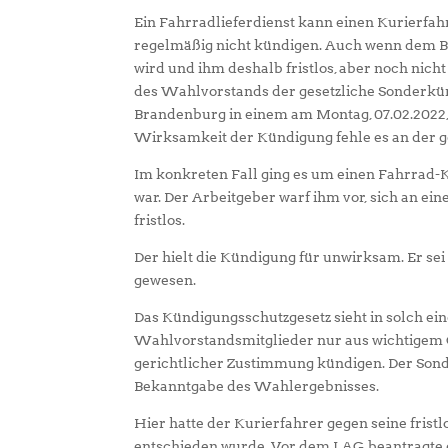
Ein Fahrradlieferdienst kann einen Kurierfah
regelmäßig nicht kündigen. Auch wenn dem Be
wird und ihm deshalb fristlos, aber noch nich
des Wahlvorstands der gesetzliche Sonderkün
Brandenburg in einem am Montag, 07.02.2022,
Wirksamkeit der Kündigung fehle es an der ge
Im konkreten Fall ging es um einen Fahrrad-Kur
war. Der Arbeitgeber warf ihm vor, sich an ein
fristlos.
Der hielt die Kündigung für unwirksam. Er se
gewesen.
Das Kündigungsschutzgesetz sieht in solch ei
Wahlvorstandsmitglieder nur aus wichtigem 
gerichtlicher Zustimmung kündigen. Der Son
Bekanntgabe des Wahlergebnisses.
Hier hatte der Kurierfahrer gegen seine frist
entschieden wurde. Vor dem LAG beantragte er