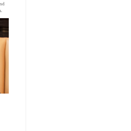
end
.