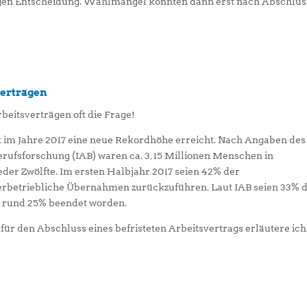
ligen Entscheidung. Wahlmängel könnten dann erst nach Abschlus
verträgen
rbeitsverträgen oft die Frage!
at im Jahre 2017 eine neue Rekordhöhe erreicht. Nach Angaben des
erufsforschung (IAB) waren ca. 3,15 Millionen Menschen in
jeder Zwölfte. Im ersten Halbjahr 2017 seien 42% der
erbetriebliche Übernahmen zurückzuführen. Laut IAB seien 33% 
t, rund 25% beendet worden.
für den Abschluss eines befristeten Arbeitsvertrags erläutere ich