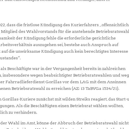
2, dass die fristlose Kündigung des Kurierfahrers „offensichtlich
s Mitglied des Wahlvorstands für die anstehende Betriebsratswah
amkeit der Kündigung fehle die erforderliche gerichtliche
beitsverhältnis auszugehen sei, bestehe auch Anspruch auf
k auf die unwirksame Kündigung auch kein berechtigtes Interesse
Zustandes“.
ls Beschäftigte war in der Vergangenheit bereits in zahlreichen
en, insbesondere wegen beabsichtigter Betriebsratswahlen und we
ner Fahrradlieferdienst Gorillas vor dem LAG mit dem Ansinnen
nenen Betriebsratswahl zu erreichen (AZ: 13 TaBVGa 1534/21).
orillas-Kuriere zunächst mit wilden Streiks reagiert, das Start-
ungen. Als die Beschäftigten einen Betriebsrat wählen wollten,
ich zu verhindern.
g der Wahl im Amt, könne der Abbruch der Betriebsratswahl nicht