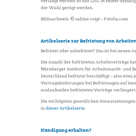
verlangt werden, so das LAG in seiner dama
der Wahl gerügt werden.
Bildnachweis: © sabine voigt – Fotolia.com
Artikelserie zur Befristung von Arbeits
Befristet oder unbefristet? Das ist bei neuen A
Die Anzahl der befristeten Arbeitsverträge h
Nürnberger Instituts für Arbeitsmarkt- und B
Deutschland befristet beschäftigt – also etwa 
Vertragsänderungen bei Befristungen auf inn
auslaufenden befristeten Verträge verlänger
Die wichtigsten gesetzlichen Voraussetzungen 
in
dieser Artikelserie
.
Kündigung erhalten?