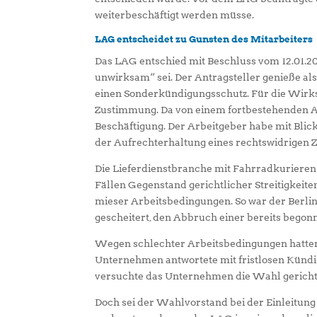
weiterbeschäftigt werden müsse.
LAG entscheidet zu Gunsten des Mitarbeiters
Das LAG entschied mit Beschluss vom 12.01.202
unwirksam“ sei. Der Antragsteller genieße al
einen Sonderkündigungsschutz. Für die Wirks
Zustimmung. Da von einem fortbestehenden Ar
Beschäftigung. Der Arbeitgeber habe mit Blic
der Aufrechterhaltung eines rechtswidrigen 
Die Lieferdienstbranche mit Fahrradkurieren a
Fällen Gegenstand gerichtlicher Streitigkeit
mieser Arbeitsbedingungen. So war der Berli
gescheitert, den Abbruch einer bereits begon
Wegen schlechter Arbeitsbedingungen hatten G
Unternehmen antwortete mit fristlosen Kündig
versuchte das Unternehmen die Wahl gerichtl
Doch sei der Wahlvorstand bei der Einleitun