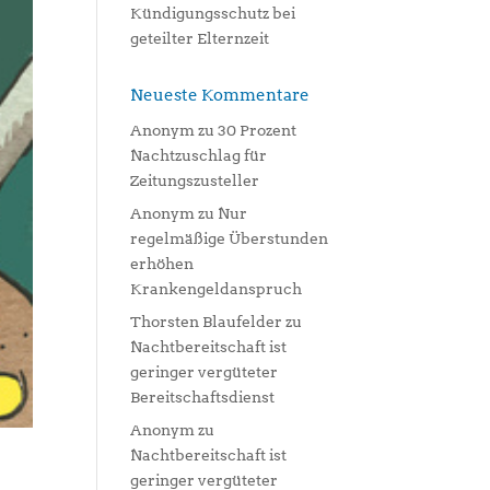
Kündigungsschutz bei
geteilter Elternzeit
Neueste Kommentare
Anonym
zu
30 Prozent
Nachtzuschlag für
Zeitungszusteller
Anonym
zu
Nur
regelmäßige Überstunden
erhöhen
Krankengeldanspruch
Thorsten Blaufelder
zu
Nachtbereitschaft ist
geringer vergüteter
Bereitschaftsdienst
Anonym
zu
Nachtbereitschaft ist
geringer vergüteter