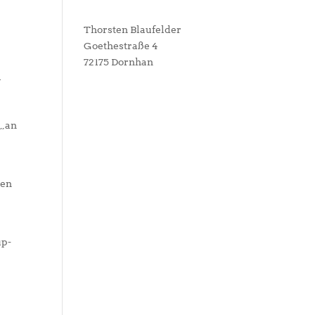
Thorsten Blaufelder
Goethestraße 4
72175 Dornhan
l
 „an
gen
up-