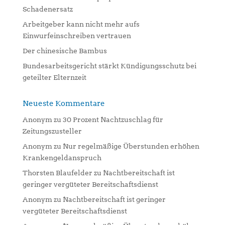
v
Schadenersatz
e
:
Arbeitgeber kann nicht mehr aufs
Einwurfeinschreiben vertrauen
Der chinesische Bambus
Bundesarbeitsgericht stärkt Kündigungsschutz bei
geteilter Elternzeit
Neueste Kommentare
Anonym
zu
30 Prozent Nachtzuschlag für
Zeitungszusteller
Anonym
zu
Nur regelmäßige Überstunden erhöhen
Krankengeldanspruch
Thorsten Blaufelder
zu
Nachtbereitschaft ist
geringer vergüteter Bereitschaftsdienst
Anonym
zu
Nachtbereitschaft ist geringer
vergüteter Bereitschaftsdienst