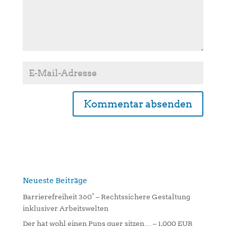
A
l
t
e
r
n
Neueste Beiträge
a
Barrierefreiheit 360° – Rechtssichere Gestaltung
t
inklusiver Arbeitswelten
i
Der hat wohl einen Pups quer sitzen… – 1.000 EUR