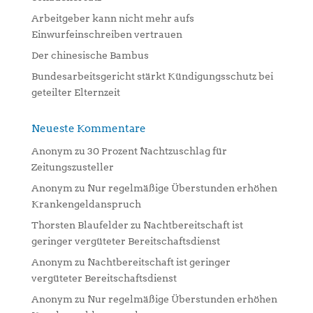
e
:
Arbeitgeber kann nicht mehr aufs
Einwurfeinschreiben vertrauen
Der chinesische Bambus
Bundesarbeitsgericht stärkt Kündigungsschutz bei
geteilter Elternzeit
Neueste Kommentare
Anonym
zu
30 Prozent Nachtzuschlag für
Zeitungszusteller
Anonym
zu
Nur regelmäßige Überstunden erhöhen
Krankengeldanspruch
Thorsten Blaufelder
zu
Nachtbereitschaft ist
geringer vergüteter Bereitschaftsdienst
Anonym
zu
Nachtbereitschaft ist geringer
vergüteter Bereitschaftsdienst
Anonym
zu
Nur regelmäßige Überstunden erhöhen