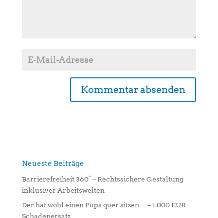
A
l
t
e
r
n
Neueste Beiträge
a
Barrierefreiheit 360° – Rechtssichere Gestaltung
t
inklusiver Arbeitswelten
i
Der hat wohl einen Pups quer sitzen… – 1.000 EUR
v
Schadenersatz