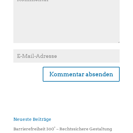
A
l
t
e
r
n
Neueste Beiträge
a
Barrierefreiheit 360° – Rechtssichere Gestaltung
t