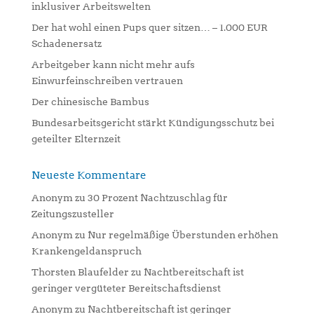
inklusiver Arbeitswelten
i
Der hat wohl einen Pups quer sitzen… – 1.000 EUR
v
Schadenersatz
e
:
Arbeitgeber kann nicht mehr aufs
Einwurfeinschreiben vertrauen
Der chinesische Bambus
Bundesarbeitsgericht stärkt Kündigungsschutz bei
geteilter Elternzeit
Neueste Kommentare
Anonym
zu
30 Prozent Nachtzuschlag für
Zeitungszusteller
Anonym
zu
Nur regelmäßige Überstunden erhöhen
Krankengeldanspruch
Thorsten Blaufelder
zu
Nachtbereitschaft ist
geringer vergüteter Bereitschaftsdienst
Anonym
zu
Nachtbereitschaft ist geringer