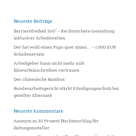
l
t
e
Neueste Beiträge
r
n
Barrierefreiheit 360° – Rechtssichere Gestaltung
a
inklusiver Arbeitswelten
t
Der hat wohl einen Pups quer sitzen… – 1.000 EUR
i
Schadenersatz
v
Arbeitgeber kann nicht mehr aufs
e
Einwurfeinschreiben vertrauen
:
Der chinesische Bambus
Bundesarbeitsgericht stärkt Kündigungsschutz bei
geteilter Elternzeit
Neueste Kommentare
Anonym
zu
30 Prozent Nachtzuschlag für
Zeitungszusteller