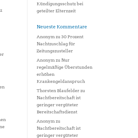
Kündigungsschutz bei
tz
geteilter Elternzeit
Neueste Kommentare
Anonym
zu
30 Prozent
Nachtzuschlag für
Zeitungszusteller
er
Anonym
zu
Nur
s
regelmäßige Überstunden
erhöhen
Krankengeldanspruch
den
Thorsten Blaufelder
zu
Nachtbereitschaft ist
geringer vergüteter
Bereitschaftsdienst
hen
Anonym
zu
ine
Nachtbereitschaft ist
geringer vergüteter