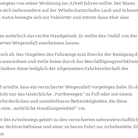
 morgens von seiner Wohnung zur Arbeit fahren wollte. Der Mann
dass sich insbesondere auf der Windschutzscheibe Laub und Schmu
es Autos bewegte sich zur Fahrertür und stürzte dann über eine
rem mehrfach das rechte Handgelenk. Er wollte den Unfall von der
herten Wegeunfall anerkennen lassen.
edoch ab. Das Umgehen des Fahrzeugs zum Zwecke der Reinigung d
 zuzuordnen und stelle keine durch das Beschäftigungsverhältni
cheiben diene lediglich der allgemeinen Fahrbereitschaft des
 urteilte, dass ein versicherter Wegeunfall vorgelegen habe. Zu 
nicht nur das tatsächliche „Fortbewegen“ zu Fuß oder mit einem
rforderlichen und unmittelbaren Nebentätigkeiten, die diese
 eine „natürliche Handlungseinheit“ vor.
tt des Arbeitswegs gehört zu den versicherten nebenwirtschaftlic
er Sichtverhältnisse und einer sicheren Fahrt zur Arbeitsstätte. E
or.