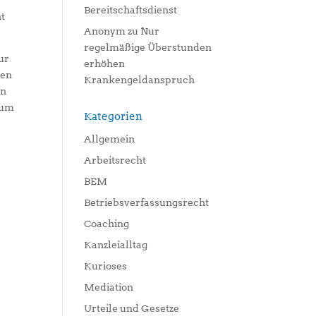
Bereitschaftsdienst
ht
Anonym
zu
Nur
regelmäßige Überstunden
ur
erhöhen
ben
Krankengeldanspruch
en
 um
Kategorien
Allgemein
Arbeitsrecht
BEM
Betriebsverfassungsrecht
Coaching
Kanzleialltag
Kurioses
Mediation
Urteile und Gesetze