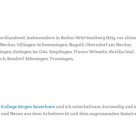
tschlandweit, insbesondere in Baden-Württemberg tätig, vor alle
m Neckar, Villingen-Schwenningen, Nagold, Oberndorf am Neckar,
ningen, Eutingen im Gäu, Empfingen, Fluorn-Winzeln, Waldachtal,
och, Bondorf, Mössingen, Trossingen.
 Kollege Jürgen Sauerborn
und ich unterhaltsam, kurzweilig und i
s und Neues aus dem Arbeitsrecht und dem angrenzenden Sozialr