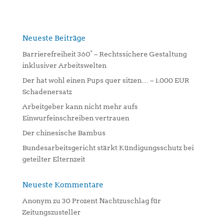
t
e
r
n
Neueste Beiträge
a
Barrierefreiheit 360° – Rechtssichere Gestaltung
t
inklusiver Arbeitswelten
i
Der hat wohl einen Pups quer sitzen… – 1.000 EUR
v
Schadenersatz
e
:
Arbeitgeber kann nicht mehr aufs
Einwurfeinschreiben vertrauen
Der chinesische Bambus
Bundesarbeitsgericht stärkt Kündigungsschutz bei
geteilter Elternzeit
Neueste Kommentare
Anonym
zu
30 Prozent Nachtzuschlag für
Zeitungszusteller