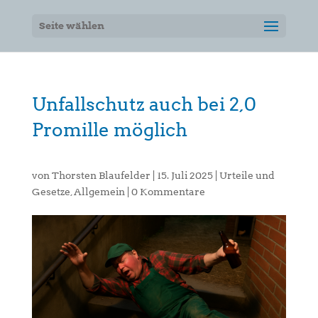
Seite wählen
Unfallschutz auch bei 2,0
Promille möglich
von
Thorsten Blaufelder
|
15. Juli 2025
|
Urteile und
Gesetze
,
Allgemein
|
0 Kommentare