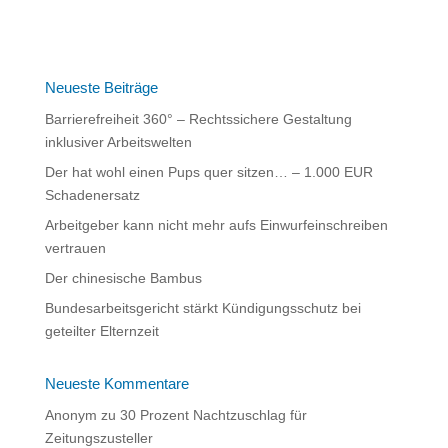
t
e
r
n
Neueste Beiträge
a
Barrierefreiheit 360° – Rechtssichere Gestaltung
t
inklusiver Arbeitswelten
i
Der hat wohl einen Pups quer sitzen… – 1.000 EUR
v
Schadenersatz
e
:
Arbeitgeber kann nicht mehr aufs Einwurfeinschreiben
vertrauen
Der chinesische Bambus
Bundesarbeitsgericht stärkt Kündigungsschutz bei
geteilter Elternzeit
Neueste Kommentare
Anonym
zu
30 Prozent Nachtzuschlag für
Zeitungszusteller