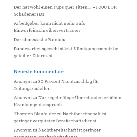
i
Der hat wohl einen Pups quer sitzen… – 1.000 EUR
v
Schadenersatz
e
:
Arbeitgeber kann nicht mehr aufs
Einwurfeinschreiben vertrauen
Der chinesische Bambus
Bundesarbeitsgericht stärkt Kündigungsschutz bei
geteilter Elternzeit
Neueste Kommentare
Anonym
zu
30 Prozent Nachtzuschlag für
Zeitungszusteller
Anonym
zu
Nur regelmäßige Überstunden erhöhen
Krankengeldanspruch
Thorsten Blaufelder
zu
Nachtbereitschaft ist
geringer vergüteter Bereitschaftsdienst
Anonym
zu
Nachtbereitschaft ist geringer