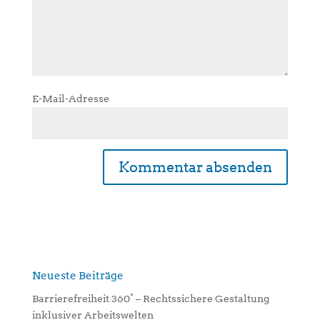
E-Mail-Adresse
A
l
t
e
r
n
Neueste Beiträge
a
Barrierefreiheit 360° – Rechtssichere Gestaltung
t
inklusiver Arbeitswelten