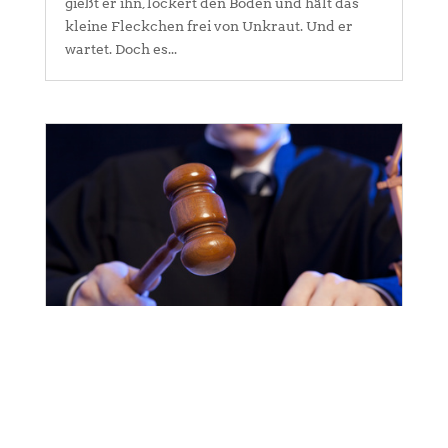
gießt er ihn, lockert den Boden und hält das
kleine Fleckchen frei von Unkraut. Und er
wartet. Doch es...
Bundesarbeitsgericht stärkt
Kündigungsschutz bei geteilter Elternzeit
von
Thorsten Blaufelder
|
Juni 24, 2026
|