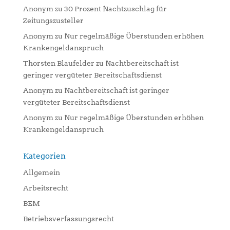
Anonym
zu
30 Prozent Nachtzuschlag für
Zeitungszusteller
Anonym
zu
Nur regelmäßige Überstunden erhöhen
Krankengeldanspruch
Thorsten Blaufelder
zu
Nachtbereitschaft ist
geringer vergüteter Bereitschaftsdienst
Anonym
zu
Nachtbereitschaft ist geringer
vergüteter Bereitschaftsdienst
Anonym
zu
Nur regelmäßige Überstunden erhöhen
Krankengeldanspruch
Kategorien
Allgemein
Arbeitsrecht
BEM
Betriebsverfassungsrecht