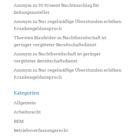
Anonym
zu
30 Prozent Nachtzuschlag für
Zeitungszusteller
Anonym
zu
Nur regelmäßige Überstunden erhöhen
Krankengeldanspruch
Thorsten Blaufelder
zu
Nachtbereitschaft ist
geringer vergüteter Bereitschaftsdienst
Anonym
zu
Nachtbereitschaft ist geringer
vergüteter Bereitschaftsdienst
Anonym
zu
Nur regelmäßige Überstunden erhöhen
Krankengeldanspruch
Kategorien
Allgemein
Arbeitsrecht
BEM
Betriebsverfassungsrecht