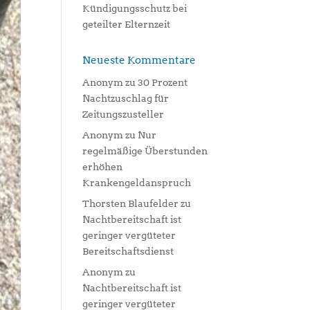
Kündigungsschutz bei
geteilter Elternzeit
Neueste Kommentare
Anonym
zu
30 Prozent
Nachtzuschlag für
Zeitungszusteller
Anonym
zu
Nur
regelmäßige Überstunden
erhöhen
Krankengeldanspruch
Thorsten Blaufelder
zu
Nachtbereitschaft ist
geringer vergüteter
Bereitschaftsdienst
Anonym
zu
Nachtbereitschaft ist
geringer vergüteter