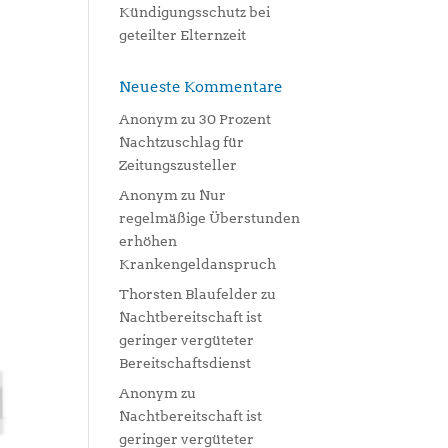
Kündigungsschutz bei
geteilter Elternzeit
Neueste Kommentare
Anonym
zu
30 Prozent
Nachtzuschlag für
Zeitungszusteller
Anonym
zu
Nur
regelmäßige Überstunden
erhöhen
Krankengeldanspruch
Thorsten Blaufelder
zu
Nachtbereitschaft ist
geringer vergüteter
Bereitschaftsdienst
Anonym
zu
Nachtbereitschaft ist
geringer vergüteter