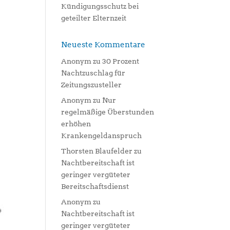
Kündigungsschutz bei
geteilter Elternzeit
Neueste Kommentare
Anonym
zu
30 Prozent
Nachtzuschlag für
Zeitungszusteller
Anonym
zu
Nur
regelmäßige Überstunden
erhöhen
Krankengeldanspruch
Thorsten Blaufelder
zu
Nachtbereitschaft ist
geringer vergüteter
Bereitschaftsdienst
Anonym
zu
Nachtbereitschaft ist
geringer vergüteter