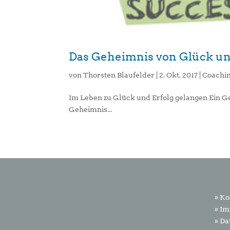
Das Geheimnis von Glück un
von
Thorsten Blaufelder
|
2. Okt. 2017
|
Coachi
Im Leben zu Glück und Erfolg gelangen Ein G
Geheimnis...
» Ko
» I
» Da