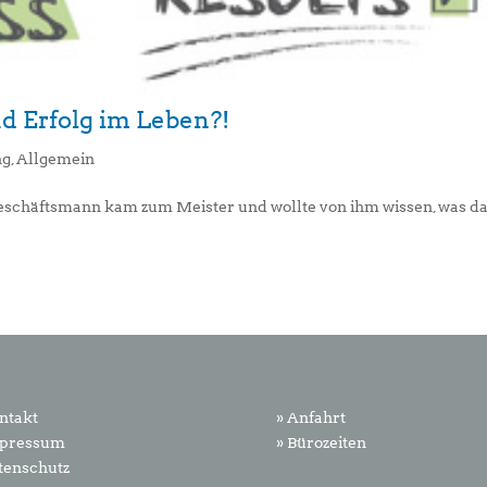
d Erfolg im Leben?!
ng
,
Allgemein
eschäftsmann kam zum Meister und wollte von ihm wissen, was d
ntakt
» Anfahrt
mpressum
» Bürozeiten
tenschutz