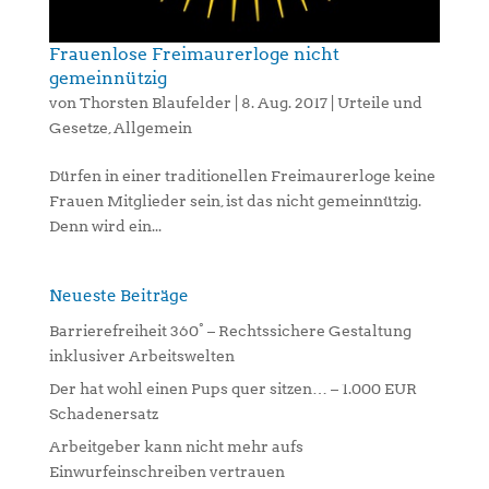
Frauenlose Freimaurerloge nicht
gemeinnützig
von
Thorsten Blaufelder
|
8. Aug. 2017
|
Urteile und
Gesetze
,
Allgemein
Dürfen in einer traditionellen Freimaurerloge keine
Frauen Mitglieder sein, ist das nicht gemeinnützig.
Denn wird ein...
Neueste Beiträge
Barrierefreiheit 360° – Rechtssichere Gestaltung
inklusiver Arbeitswelten
Der hat wohl einen Pups quer sitzen… – 1.000 EUR
Schadenersatz
Arbeitgeber kann nicht mehr aufs
Einwurfeinschreiben vertrauen