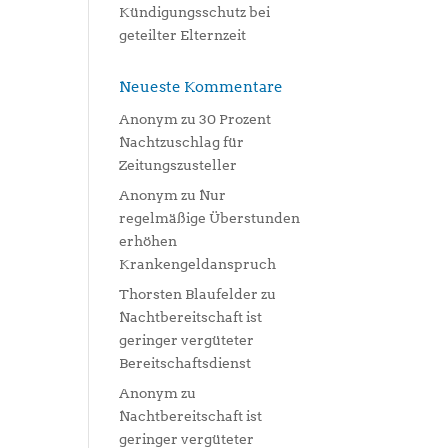
Kündigungsschutz bei
geteilter Elternzeit
Neueste Kommentare
Anonym
zu
30 Prozent
Nachtzuschlag für
Zeitungszusteller
Anonym
zu
Nur
regelmäßige Überstunden
erhöhen
Krankengeldanspruch
Thorsten Blaufelder
zu
Nachtbereitschaft ist
geringer vergüteter
Bereitschaftsdienst
Anonym
zu
Nachtbereitschaft ist
geringer vergüteter