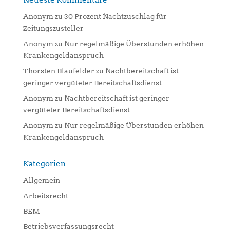
Neueste Kommentare
Anonym
zu
30 Prozent Nachtzuschlag für
Zeitungszusteller
Anonym
zu
Nur regelmäßige Überstunden erhöhen
Krankengeldanspruch
Thorsten Blaufelder
zu
Nachtbereitschaft ist
geringer vergüteter Bereitschaftsdienst
Anonym
zu
Nachtbereitschaft ist geringer
vergüteter Bereitschaftsdienst
Anonym
zu
Nur regelmäßige Überstunden erhöhen
Krankengeldanspruch
Kategorien
Allgemein
Arbeitsrecht
BEM
Betriebsverfassungsrecht