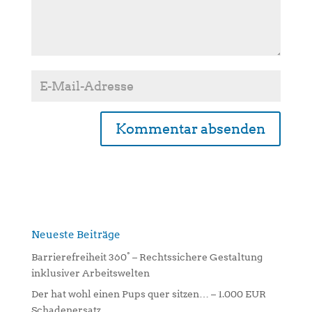
A
l
t
e
r
n
Neueste Beiträge
a
Barrierefreiheit 360° – Rechtssichere Gestaltung
t
inklusiver Arbeitswelten
i
Der hat wohl einen Pups quer sitzen… – 1.000 EUR
v
Schadenersatz