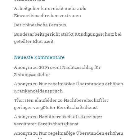
e
:
Arbeitgeber kann nicht mehr aufs
Einwurfeinschreiben vertrauen
Der chinesische Bambus
Bundesarbeitsgericht stärkt Kündigungsschutz bei
geteilter Elternzeit
Neueste Kommentare
Anonym
zu
30 Prozent Nachtzuschlag für
Zeitungszusteller
Anonym
zu
Nur regelmäßige Überstunden erhöhen
Krankengeldanspruch
Thorsten Blaufelder
zu
Nachtbereitschaft ist
geringer vergüteter Bereitschaftsdienst
Anonym
zu
Nachtbereitschaft ist geringer
vergüteter Bereitschaftsdienst
Anonym
zu
Nur regelmäßige Überstunden erhöhen