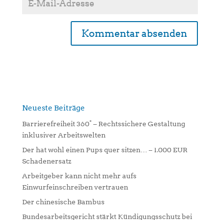
A
l
t
e
r
n
Neueste Beiträge
a
Barrierefreiheit 360° – Rechtssichere Gestaltung
t
inklusiver Arbeitswelten
i
Der hat wohl einen Pups quer sitzen… – 1.000 EUR
v
Schadenersatz
e
:
Arbeitgeber kann nicht mehr aufs
Einwurfeinschreiben vertrauen
Der chinesische Bambus
Bundesarbeitsgericht stärkt Kündigungsschutz bei