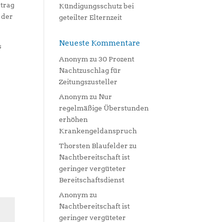
rtrag
Kündigungsschutz bei
 der
geteilter Elternzeit
Neueste Kommentare
s
Anonym
zu
30 Prozent
Nachtzuschlag für
Zeitungszusteller
Anonym
zu
Nur
regelmäßige Überstunden
erhöhen
Krankengeldanspruch
Thorsten Blaufelder
zu
Nachtbereitschaft ist
geringer vergüteter
Bereitschaftsdienst
Anonym
zu
Nachtbereitschaft ist
geringer vergüteter