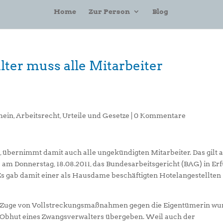
Home
Zur Person
Blog
ter muss alle Mitarbeiter
mein
,
Arbeitsrecht
,
Urteile und Gesetze
|
0 Kommentare
übernimmt damit auch alle ungekündigten Mitarbeiter. Das gilt 
 am Donnerstag, 18.08.2011, das Bundesarbeitsgericht (BAG) in Erf
 Es gab damit einer als Hausdame beschäftigten Hotelangestellten
 Im Zuge von Vollstreckungsmaßnahmen gegen die Eigentümerin wu
 Obhut eines Zwangsverwalters übergeben. Weil auch der