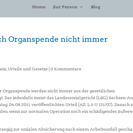
Home
Zur Person
Blog
ch Organspende nicht immer
ein
,
Urteile und Gesetze
|
0 Kommentare
r Organspende werden nicht immer aus der gesetzlichen
t. Das jedenfalls meint das Landessozialgericht (LSG) Sachsen-An
ag, 04.08.2011, veröffentlichten Urteil (AZ: L 6 U 131/07). Danach
ahlen, wenn zur normalen Operation noch ein schädigendes äußere
rangig zur sozialen Absicherung nach einem Arbeitsunfall gescha