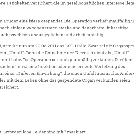
e Tätigkeiten versichert, die im gesellschaftlichen Interesse lieg
m Bruder eine Niere gespendet. Die Operation verlief unauffällig, 
nach einigen Wochen traten starke und dauerhafte linksseitige
uch psychisch unausgeglichen und arbeitsunfähig.
t, urteilte nun am 20.06.2011 das LSG Halle. Zwar sei die Organsp
nem „Unfall“. Denn die Entnahme der Niere sei nicht als „Unfall“
immt habe. Die Operation sei auch planmäßig verlaufen. Darüber
sachen“, etwa eine Infektion oder eine erneute Verletzung des
 an einer „äußeren Einwirkung“, die einen Unfall ausmache. Ander
oder mit dem Leben ohne das gespendete Organ verbunden seien
ersichert.
t.
Erforderliche Felder sind mit
*
markiert