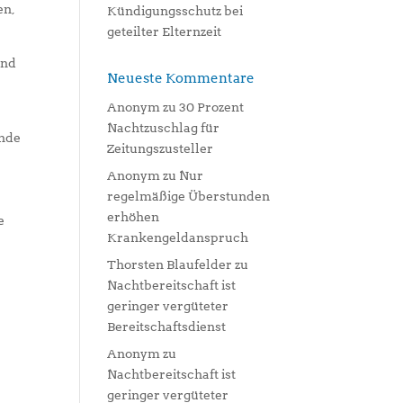
en,
Kündigungsschutz bei
geteilter Elternzeit
und
Neueste Kommentare
Anonym
zu
30 Prozent
Nachtzuschlag für
ende
Zeitungszusteller
Anonym
zu
Nur
regelmäßige Überstunden
erhöhen
e
Krankengeldanspruch
Thorsten Blaufelder
zu
Nachtbereitschaft ist
geringer vergüteter
Bereitschaftsdienst
Anonym
zu
Nachtbereitschaft ist
geringer vergüteter