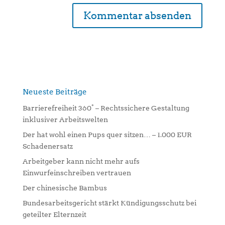
A
l
t
e
r
n
Neueste Beiträge
a
Barrierefreiheit 360° – Rechtssichere Gestaltung
t
inklusiver Arbeitswelten
i
Der hat wohl einen Pups quer sitzen… – 1.000 EUR
v
Schadenersatz
e
:
Arbeitgeber kann nicht mehr aufs
Einwurfeinschreiben vertrauen
Der chinesische Bambus
Bundesarbeitsgericht stärkt Kündigungsschutz bei
geteilter Elternzeit