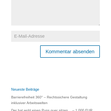
A
l
t
e
r
n
Neueste Beiträge
a
Barrierefreiheit 360° – Rechtssichere Gestaltung
t
inklusiver Arbeitswelten
i
Der hat wohl einen Pups quer sitzen… – 1.000 EUR