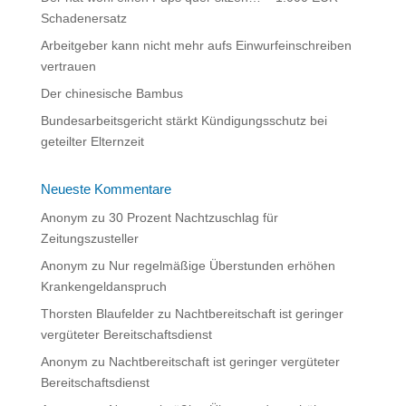
v
Schadenersatz
e
:
Arbeitgeber kann nicht mehr aufs Einwurfeinschreiben
vertrauen
Der chinesische Bambus
Bundesarbeitsgericht stärkt Kündigungsschutz bei
geteilter Elternzeit
Neueste Kommentare
Anonym
zu
30 Prozent Nachtzuschlag für
Zeitungszusteller
Anonym
zu
Nur regelmäßige Überstunden erhöhen
Krankengeldanspruch
Thorsten Blaufelder
zu
Nachtbereitschaft ist geringer
vergüteter Bereitschaftsdienst
Anonym
zu
Nachtbereitschaft ist geringer vergüteter
Bereitschaftsdienst