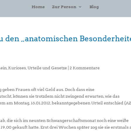
Home
Zur Person
Blog
u den „anatomischen Besonderheit
ein
,
Kurioses
,
Urteile und Gesetze
|
2 Kommentare
geben Frauen oft viel Geld aus. Doch dass eine
tscht, können sie trotzdem nicht zwingend erwarten, wie das
m am Montag, 16.01.2012, bekanntgegebenen Urteil entschied (AZ
ab, die sich im neunten Schwangerschaftsmonat noch eine weiße
,00 gekauft hatte. Erst drei Wochen später zog sie sie erstmals 