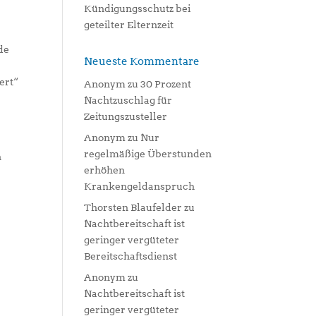
Kündigungsschutz bei
geteilter Elternzeit
de
Neueste Kommentare
ert“
Anonym
zu
30 Prozent
Nachtzuschlag für
Zeitungszusteller
Anonym
zu
Nur
regelmäßige Überstunden
n
erhöhen
Krankengeldanspruch
Thorsten Blaufelder
zu
Nachtbereitschaft ist
geringer vergüteter
Bereitschaftsdienst
Anonym
zu
Nachtbereitschaft ist
geringer vergüteter