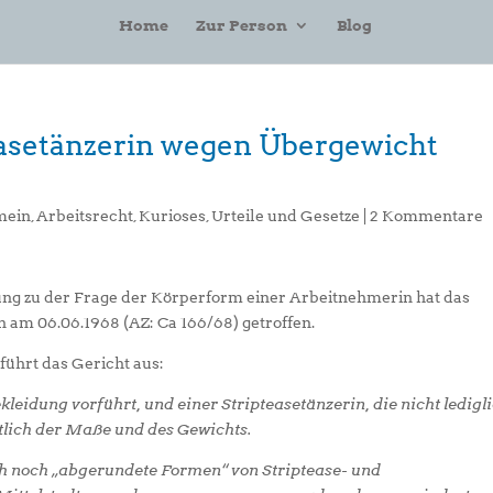
Home
Zur Person
Blog
easetänzerin wegen Übergewicht
mein
,
Arbeitsrecht
,
Kurioses
,
Urteile und Gesetze
|
2 Kommentare
ung zu der Frage der Körperform einer Arbeitnehmerin hat das
am 06.06.1968 (AZ: Ca 166/68) getroffen.
ührt das Gericht aus:
leidung vorführt, und einer Stripteasetänzerin, die nicht ledigl
htlich der Maße und des Gewichts.
ch noch „abgerundete Formen“ von Striptease- und