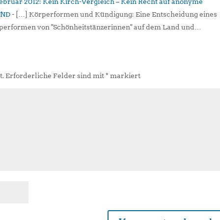
 Februar 2012: Kein Kirch-Vergleich – Kein Recht auf anonyme
BND
- […] Körperformen und Kündigung: Eine Entscheidung eines
Köperformen von "Schönheitstänzerinnen" auf dem Land und…
t.
Erforderliche Felder sind mit
*
markiert