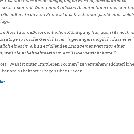
Mittelstadt muss davon ausgegangen werden, dass zumindest
was noch ankommt. Demgemäß müssen Arbeitnehmerinnen der hi
lle halten. In diesem Sinne ist das Erscheinungsbild einer solc
lage.
ein Recht zur außerordentlichen Kündigung hat, auch für noch n
eutzutage so rasche Gewichtsverringerungen möglich, dass eine 
tlich eines im Juli zu erfüllenden Engagementvertrags einer
st, weil die Arbeitnehmerin im April Übergewicht hatte.“
rt? Was ist unter „mittleren Formen“ zu verstehen? Richterlich
telbar am Arbeitsort? Fragen über Fragen…
ier
.