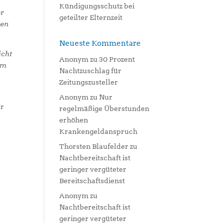
Kündigungsschutz bei
er
geteilter Elternzeit
hen
Neueste Kommentare
icht
Anonym
zu
30 Prozent
im
Nachtzuschlag für
Zeitungszusteller
Anonym
zu
Nur
er
regelmäßige Überstunden
erhöhen
Krankengeldanspruch
Thorsten Blaufelder
zu
Nachtbereitschaft ist
geringer vergüteter
Bereitschaftsdienst
Anonym
zu
Nachtbereitschaft ist
geringer vergüteter