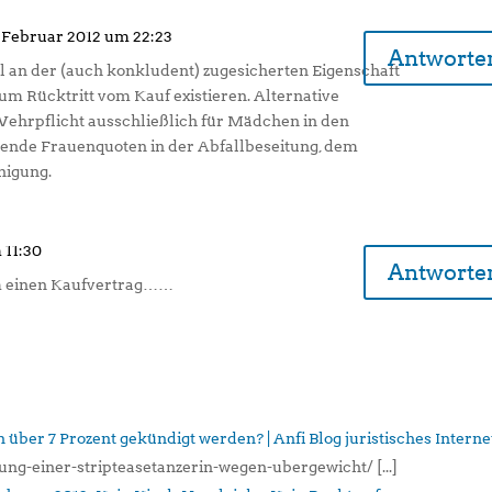
 Februar 2012 um 22:23
Antworte
an der (auch konkludent) zugesicherten Eigenschaft
um Rücktritt vom Kauf existieren. Alternative
ehrpflicht ausschließlich für Mädchen in den
gende Frauenquoten in der Abfallbeseitung, dem
nigung.
 11:30
Antworte
um einen Kaufvertrag……
ber 7 Prozent gekündigt werden? | Anfi Blog juristisches Interne
gung-einer-stripteasetanzerin-wegen-ubergewicht/ [...]