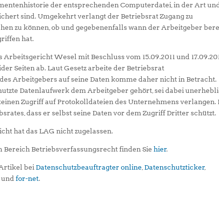
umentenhistorie der entsprechenden Computerdatei, in der Art un
chert sind. Umgekehrt verlangt der Betriebsrat Zugang zu
ehen zu können, ob und gegebenenfalls wann der Arbeitgeber bere
riffen hat.
s Arbeitsgericht Wesel mit Beschluss vom 15.09.2011 und 17.09.20
eider Seiten ab. Laut Gesetz arbeite der Betriebsrat
 des Arbeitgebers auf seine Daten komme daher nicht in Betracht.
utzte Datenlaufwerk dem Arbeitgeber gehört, sei dabei unerhebli
einen Zugriff auf Protokolldateien des Unternehmens verlangen. 
bsrates, dass er selbst seine Daten vor dem Zugriff Dritter schützt.
ht hat das LAG nicht zugelassen.
 Bereich Betriebsverfassungsrecht finden Sie
hier
.
Artikel bei
Datenschutzbeauftragter online
,
Datenschutzticker
,
und
for-net
.