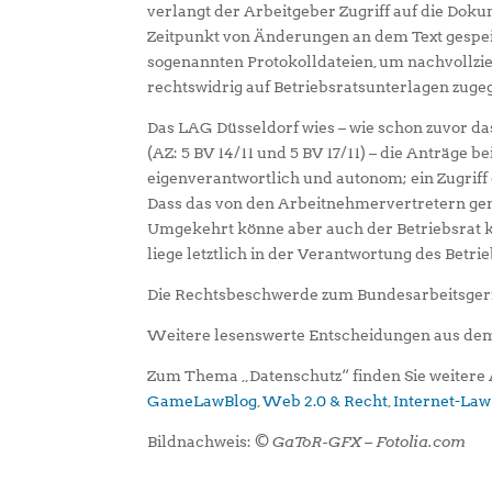
verlangt der Arbeitgeber Zugriff auf die Dok
Zeitpunkt von Änderungen an dem Text gespei
sogenannten Protokolldateien, um nachvollzi
rechtswidrig auf Betriebsratsunterlagen zugeg
Das LAG Düsseldorf wies – wie schon zuvor da
(AZ: 5 BV 14/11 und 5 BV 17/11) – die Anträge b
eigenverantwortlich und autonom; ein Zugriff
Dass das von den Arbeitnehmervertretern gen
Umgekehrt könne aber auch der Betriebsrat k
liege letztlich in der Verantwortung des Betrie
Die Rechtsbeschwerde zum Bundesarbeitsgeric
Weitere lesenswerte Entscheidungen aus dem
Zum Thema „Datenschutz“ finden Sie weitere 
GameLawBlog
,
Web 2.0 & Recht
,
Internet-Law
Bildnachweis:
© GaToR-GFX – Fotolia.com