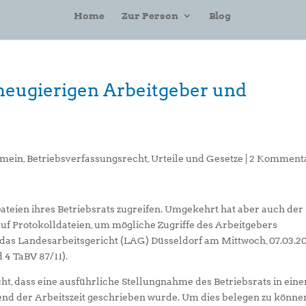
Home
Zur Person
Blog
neugierigen Arbeitgeber und
emein
,
Betriebsverfassungsrecht
,
Urteile und Gesetze
|
2 Komment
ateien ihres Betriebsrats zugreifen. Umgekehrt hat aber auch der
uf Protokolldateien, um mögliche Zugriffe des Arbeitgebers
 das Landesarbeitsgericht (LAG) Düsseldorf am Mittwoch, 07.03.20
 4 TaBV 87/11).
cht, dass eine ausführliche Stellungnahme des Betriebsrats in ein
d der Arbeitszeit geschrieben wurde. Um dies belegen zu könne