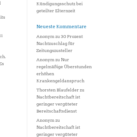
d
Kündigungsschutz bei
geteilter Elternzeit
its
Neueste Kommentare
11
Anonym
zu
30 Prozent
Nachtzuschlag für
Zeitungszusteller
ch.
Anonym
zu
Nur
Es
regelmäßige Überstunden
erhöhen
Krankengeldanspruch
Thorsten Blaufelder
zu
Nachtbereitschaft ist
geringer vergüteter
Bereitschaftsdienst
Anonym
zu
Nachtbereitschaft ist
geringer vergüteter