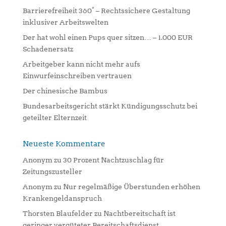
a
Barrierefreiheit 360° – Rechtssichere Gestaltung
t
inklusiver Arbeitswelten
i
Der hat wohl einen Pups quer sitzen… – 1.000 EUR
v
Schadenersatz
e
:
Arbeitgeber kann nicht mehr aufs
Einwurfeinschreiben vertrauen
Der chinesische Bambus
Bundesarbeitsgericht stärkt Kündigungsschutz bei
geteilter Elternzeit
Neueste Kommentare
Anonym
zu
30 Prozent Nachtzuschlag für
Zeitungszusteller
Anonym
zu
Nur regelmäßige Überstunden erhöhen
Krankengeldanspruch
Thorsten Blaufelder
zu
Nachtbereitschaft ist
geringer vergüteter Bereitschaftsdienst