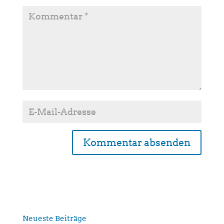
A
l
t
e
r
n
Neueste Beiträge