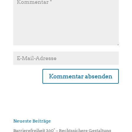
A
l
t
e
r
n
Neueste Beiträge
a
Barrierefreiheit 360° – Rechtssichere Gestaltung