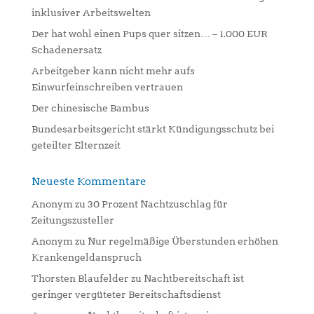
t
inklusiver Arbeitswelten
i
Der hat wohl einen Pups quer sitzen… – 1.000 EUR
v
Schadenersatz
e
:
Arbeitgeber kann nicht mehr aufs
Einwurfeinschreiben vertrauen
Der chinesische Bambus
Bundesarbeitsgericht stärkt Kündigungsschutz bei
geteilter Elternzeit
Neueste Kommentare
Anonym
zu
30 Prozent Nachtzuschlag für
Zeitungszusteller
Anonym
zu
Nur regelmäßige Überstunden erhöhen
Krankengeldanspruch
Thorsten Blaufelder
zu
Nachtbereitschaft ist
geringer vergüteter Bereitschaftsdienst