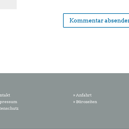
ntakt
» Anfahrt
mpressum
» Bürozeiten
tenschutz