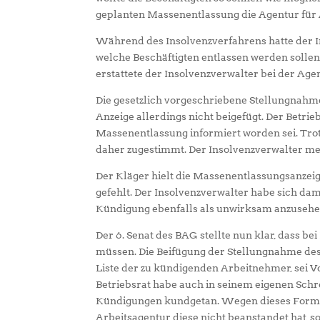
geplanten Massenentlassung die Agentur für 
Während des Insolvenzverfahrens hatte der I
welche Beschäftigten entlassen werden sollen
erstattete der Insolvenzverwalter bei der Ag
Die gesetzlich vorgeschriebene Stellungnahm
Anzeige allerdings nicht beigefügt. Der Betrie
Massenentlassung informiert worden sei. Trot
daher zugestimmt. Der Insolvenzverwalter mei
Der Kläger hielt die Massenentlassungsanzei
gefehlt. Der Insolvenzverwalter habe sich dami
Kündigung ebenfalls als unwirksam anzusehen
Der 6. Senat des BAG stellte nun klar, dass 
müssen. Die Beifügung der Stellungnahme des 
Liste der zu kündigenden Arbeitnehmer, sei 
Betriebsrat habe auch in seinem eigenen Schr
Kündigungen kundgetan. Wegen dieses Formfe
Arbeitsagentur diese nicht beanstandet hat, so