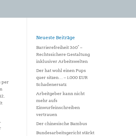
Neueste Beiträge
Barrierefreiheit 360° –
Rechtssichere Gestaltung
inklusiver Arbeitswelten
Der hat wohl einen Pups
quer sitzen… – 1.000 EUR
s per
Schadenersatz
em
Arbeitgeber kann nicht
12,
mehr aufs
lt
Einwurfeinschreiben
vertrauen
.
Der chinesische Bambus
r
Bundesarbeitsgericht stärkt