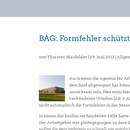
BAG: Formfehler schütz
von
Thorsten Blaufelder
|
29. Juni 2012
|
Allge
Auch wenn die Agentur für Arb
Bescheid abgesegnet hat, kön
unwirksam sein. Dies entschie
verkündeten Urteilen (AZ: 6 A
nicht automatisch die Formfehler in der Masse
In einem der beiden verhandelten Fälle hatt
Der Arbeitgeber war pleitegegangen, so dass 
wollte die Beschäftigten so schnell wie mögl