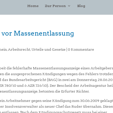
Home
Zur Person
Blog
t vor Massenentlassung
mein
,
Arbeitsrecht
,
Urteile und Gesetze
|
0 Kommentare
eit die fehlerhafte Massenentlassungsanzeige eines Arbeitgeber
nen die ausgesprochenen Kündigungen wegen des Fehlers trotzd
d das Bundesarbeitsgericht (BAG) in zwei am Donnerstag, 28.06.20
ZR 780/10 und 6 AZR 726/10). Der Bescheid der Arbeitsagentur hei
nentlassungsanzeige, betonten die Erfurter Richter.
e ein Arbeitnehmer gegen seine Kündigung zum 30.06.2009 geklagt
der Insolvenzverwalter als neuer Chef das Ruder übernahm. Diese
ich entlassen. Nach dem Kündigungsschutzgesetz muss bei einer