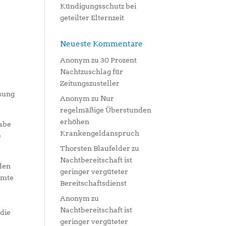
Kündigungsschutz bei
geteilter Elternzeit
Neueste Kommentare
Anonym
zu
30 Prozent
Nachtzuschlag für
Zeitungszusteller
ssung
Anonym
zu
Nur
regelmäßige Überstunden
erhöhen
habe
Krankengeldanspruch
e
Thorsten Blaufelder
zu
Nachtbereitschaft ist
rden
geringer vergüteter
mmte
Bereitschaftsdienst
Anonym
zu
Nachtbereitschaft ist
die
geringer vergüteter