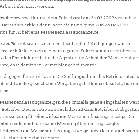
Arbeit informiert werden.
nsolvenzverwalter mit dem Betriebsrat am 24.02.2009 vereinbart,
. Daraufhin erhielt der Kläger die Kündigung. Am 26.02.2009
entur für Arbeit eine Massenentlassungsanzeige.
e des Betriebsrates zu den beabsichtigten Kündigungen war der
bsrat erklärte jedoch in einem eigenen Schreiben, dass er über die
z des Formfehlers hatte die Agentur für Arbeit der Massenentla
nte, dass damit der Formfehler geheilt wurde.
ge dagegen für unwirksam. Die Stellungnahme des Betriebsrates 
t nicht an die gesetzlichen Vorgaben gehalten, so dass letztlich di
 sei.
bei Massenentlassungsanzeigen die Formalia genau eingehalten we
Betriebsrates, ersatzweise auch die mit dem Betriebsrat abgesti
Voraussetzung für eine wirksame Massenentlassungsanzeige. Der
eiben nicht eindeutig seine Meinung über die angezeigten
hlers sei die Massenentlassungsanzeige unwirksam, auch wenn 
 die obersten Arbeitsrichter.