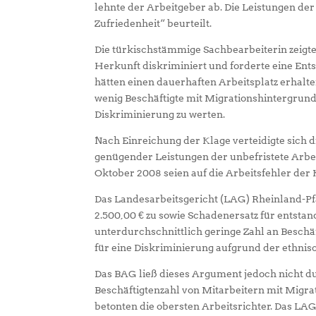
lehnte der Arbeitgeber ab. Die Leistungen der
Zufriedenheit“ beurteilt.
Die türkischstämmige Sachbearbeiterin zeigte
Herkunft diskriminiert und forderte eine Ent
hätten einen dauerhaften Arbeitsplatz erhalt
wenig Beschäftigte mit Migrationshintergrund an
Diskriminierung zu werten.
Nach Einreichung der Klage verteidigte sich 
genügender Leistungen der unbefristete Arbe
Oktober 2008 seien auf die Arbeitsfehler der
Das Landesarbeitsgericht (LAG) Rheinland-Pf
2.500,00 € zu sowie Schadenersatz für entst
unterdurchschnittlich geringe Zahl an Beschäft
für eine Diskriminierung aufgrund der ethnisc
Das BAG ließ dieses Argument jedoch nicht du
Beschäftigtenzahl von Mitarbeitern mit Migrat
betonten die obersten Arbeitsrichter. Das L