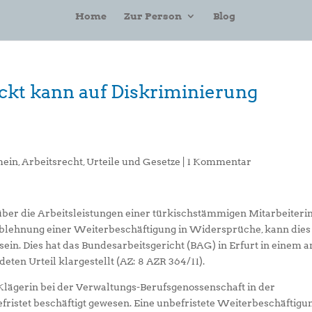
Home
Zur Person
Blog
ckt kann auf Diskriminierung
mein
,
Arbeitsrecht
,
Urteile und Gesetze
|
1 Kommentar
über die Arbeitsleistungen einer türkischstämmigen Mitarbeiteri
lehnung einer Weiterbeschäftigung in Widersprüche, kann dies
 sein. Dies hat das Bundesarbeitsgericht (BAG) in Erfurt in einem 
eten Urteil klargestellt (AZ: 8 AZR 364/11).
Klägerin bei der Verwaltungs-Berufsgenossenschaft in der
fristet beschäftigt gewesen. Eine unbefristete Weiterbeschäftigu