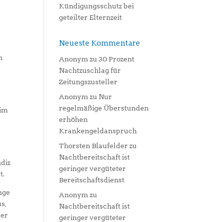
Kündigungsschutz bei
geteilter Elternzeit
Neueste Kommentare
h
Anonym
zu
30 Prozent
Nachtzuschlag für
Zeitungszusteller
Anonym
zu
Nur
regelmäßige Überstunden
 im
erhöhen
Krankengeldanspruch
Thorsten Blaufelder
zu
Nachtbereitschaft ist
ndiz
geringer vergüteter
t.
Bereitschaftsdienst
nge
Anonym
zu
s,
Nachtbereitschaft ist
ber
geringer vergüteter