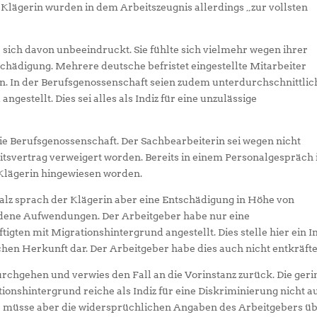
 Klägerin wurden in dem Arbeitszeugnis allerdings „zur vollsten
 sich davon unbeeindruckt. Sie fühlte sich vielmehr wegen ihrer
schädigung. Mehrere deutsche befristet eingestellte Mitarbeiter
en. In der Berufsgenossenschaft seien zudem unterdurchschnittlic
gestellt. Dies sei alles als Indiz für eine unzulässige
die Berufsgenossenschaft. Der Sachbearbeiterin sei wegen nicht
itsvertrag verweigert worden. Bereits in einem Personalgespräch
 Klägerin hingewiesen worden.
alz sprach der Klägerin aber eine Entschädigung in Höhe von
andene Aufwendungen. Der Arbeitgeber habe nur eine
igten mit Migrationshintergrund angestellt. Dies stelle hier ein I
hen Herkunft dar. Der Arbeitgeber habe dies auch nicht entkräfte
rchgehen und verwies den Fall an die Vorinstanz zurück. Die geri
ionshintergrund reiche als Indiz für eine Diskriminierung nicht au
AG müsse aber die widersprüchlichen Angaben des Arbeitgebers ü