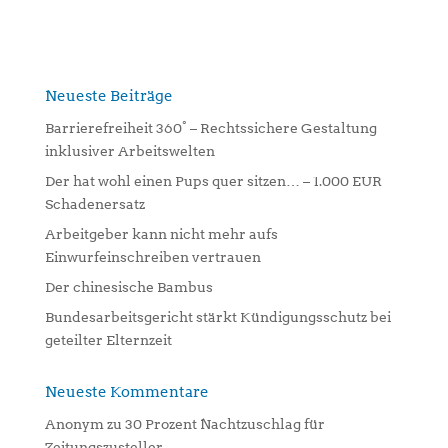
l
t
e
r
n
Neueste Beiträge
a
Barrierefreiheit 360° – Rechtssichere Gestaltung
t
inklusiver Arbeitswelten
i
Der hat wohl einen Pups quer sitzen… – 1.000 EUR
v
Schadenersatz
e
:
Arbeitgeber kann nicht mehr aufs
Einwurfeinschreiben vertrauen
Der chinesische Bambus
Bundesarbeitsgericht stärkt Kündigungsschutz bei
geteilter Elternzeit
Neueste Kommentare
Anonym
zu
30 Prozent Nachtzuschlag für
Zeitungszusteller