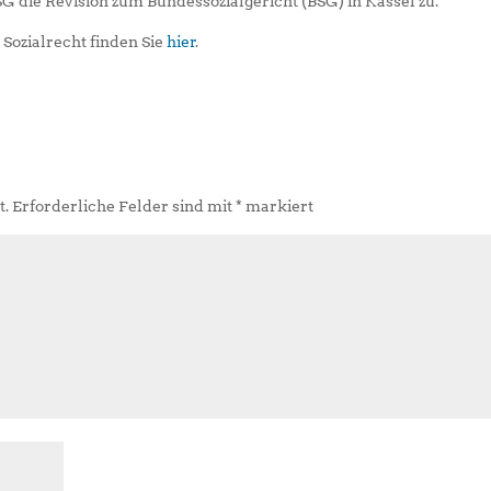
 die Revision zum Bundessozialgericht (BSG) in Kassel zu.
Sozialrecht finden Sie
hier
.
t.
Erforderliche Felder sind mit
*
markiert