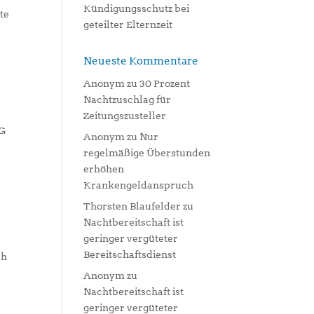
Kündigungsschutz bei
te
geteilter Elternzeit
Neueste Kommentare
Anonym
zu
30 Prozent
Nachtzuschlag für
Zeitungszusteller
SG
Anonym
zu
Nur
regelmäßige Überstunden
erhöhen
Krankengeldanspruch
Thorsten Blaufelder
zu
Nachtbereitschaft ist
geringer vergüteter
Bereitschaftsdienst
ch
Anonym
zu
Nachtbereitschaft ist
geringer vergüteter