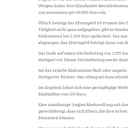
Wegen hoher durchlaufender Betriebskosten 
von zusammen gut 10.000 Euro ein.
Üblich beträgt das Elterngeld 65 Prozent des
Tätigkeit nicht ganz aufgegeben, gibt es Sond
Einkommen bei 2.700 Euro gedeckelt. Das no
abgezogen. Das Elterngeld beträgt dann von d
Das laufe auf einen Höchstbetrag von 1.755 Eu
Stuttgart vor. Dieser Höchstbetrag werde dan
Sei das erzielte Einkommen Null oder negativ
Stuttgarter Richter: Der Abzug sei dann ebenfa
Im Ergebnis lohnt sich eine geringfügige Wei
Einkünften von 130 Euro.
Eine unzulässige Ungleichbehandlung sah das 
gerechtfertigt, dass sich Eltern, die ihre Arbe
kümmern können.