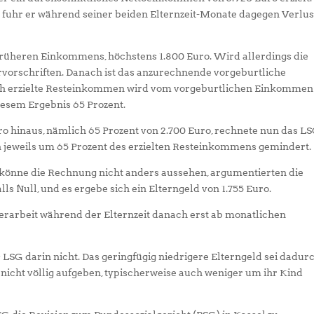
fuhr er während seiner beiden Elternzeit-Monate dagegen Verlus
 früheren Einkommens, höchstens 1.800 Euro. Wird allerdings die
ervorschriften. Danach ist das anzurechnende vorgeburtliche
ch erzielte Resteinkommen wird vom vorgeburtlichen Einkommen
iesem Ergebnis 65 Prozent.
ro hinaus, nämlich 65 Prozent von 2.700 Euro, rechnete nun das L
n jeweils um 65 Prozent des erzielten Resteinkommens gemindert.
, könne die Rechnung nicht anders aussehen, argumentierten die
lls Null, und es ergebe sich ein Elterngeld von 1.755 Euro.
terarbeit während der Elternzeit danach erst ab monatlichen
LSG darin nicht. Das geringfügig niedrigere Elterngeld sei dadur
it nicht völlig aufgeben, typischerweise auch weniger um ihr Kind