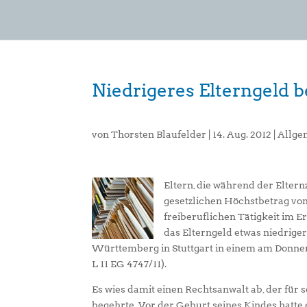
Niedrigeres Elterngeld b
von
Thorsten Blaufelder
|
14. Aug. 2012
|
Allge
Eltern, die während der Eltern
gesetzlichen Höchstbetrag vo
freiberuflichen Tätigkeit im 
das Elterngeld etwas niedriger
Württemberg in Stuttgart in einem am Donnerst
L 11 EG 4747/11).
Es wies damit einen Rechtsanwalt ab, der für
begehrte. Vor der Geburt seines Kindes hatte 