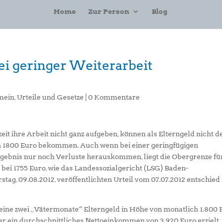
Home
Zur Person
Blog
ei geringer Weiterarbeit
mein
,
Urteile und Gesetze
|
0 Kommentare
zeit ihre Arbeit nicht ganz aufgeben, können als Elterngeld nicht d
n 1800 Euro bekommen. Auch wenn bei einer geringfügigen
Ergebnis nur noch Verluste herauskommen, liegt die Obergrenze fü
 bei 1755 Euro, wie das Landessozialgericht (LSG) Baden-
ag, 09.08.2012, veröffentlichten Urteil vom 07.07.2012 entschied 
 seine zwei „Vätermonate“ Elterngeld in Höhe von monatlich 1.800 
er ein durchschnittliches Nettoeinkommen von 3.920 Euro erzielt.