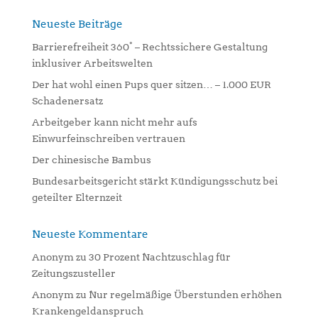
r
n
Neueste Beiträge
a
Barrierefreiheit 360° – Rechtssichere Gestaltung
t
inklusiver Arbeitswelten
i
Der hat wohl einen Pups quer sitzen… – 1.000 EUR
v
Schadenersatz
e
:
Arbeitgeber kann nicht mehr aufs
Einwurfeinschreiben vertrauen
Der chinesische Bambus
Bundesarbeitsgericht stärkt Kündigungsschutz bei
geteilter Elternzeit
Neueste Kommentare
Anonym
zu
30 Prozent Nachtzuschlag für
Zeitungszusteller
Anonym
zu
Nur regelmäßige Überstunden erhöhen
Krankengeldanspruch