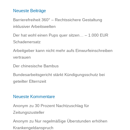
r
n
Neueste Beiträge
a
Barrierefreiheit 360° – Rechtssichere Gestaltung
t
inklusiver Arbeitswelten
i
Der hat wohl einen Pups quer sitzen… – 1.000 EUR
v
Schadenersatz
e
:
Arbeitgeber kann nicht mehr aufs Einwurfeinschreiben
vertrauen
Der chinesische Bambus
Bundesarbeitsgericht stärkt Kündigungsschutz bei
geteilter Elternzeit
Neueste Kommentare
Anonym
zu
30 Prozent Nachtzuschlag für
Zeitungszusteller
Anonym
zu
Nur regelmäßige Überstunden erhöhen
Krankengeldanspruch