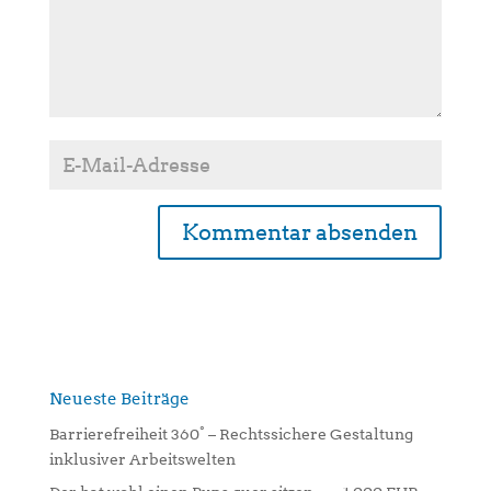
A
l
t
e
r
n
Neueste Beiträge
a
Barrierefreiheit 360° – Rechtssichere Gestaltung
t
inklusiver Arbeitswelten
i