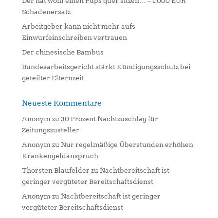
Der hat wohl einen Pups quer sitzen… – 1.000 EUR
v
Schadenersatz
e
:
Arbeitgeber kann nicht mehr aufs
Einwurfeinschreiben vertrauen
Der chinesische Bambus
Bundesarbeitsgericht stärkt Kündigungsschutz bei
geteilter Elternzeit
Neueste Kommentare
Anonym
zu
30 Prozent Nachtzuschlag für
Zeitungszusteller
Anonym
zu
Nur regelmäßige Überstunden erhöhen
Krankengeldanspruch
Thorsten Blaufelder
zu
Nachtbereitschaft ist
geringer vergüteter Bereitschaftsdienst
Anonym
zu
Nachtbereitschaft ist geringer
vergüteter Bereitschaftsdienst