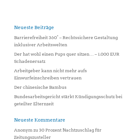
t
e
r
n
Neueste Beiträge
a
Barrierefreiheit 360° – Rechtssichere Gestaltung
t
inklusiver Arbeitswelten
i
Der hat wohl einen Pups quer sitzen… – 1.000 EUR
v
Schadenersatz
e
:
Arbeitgeber kann nicht mehr aufs
Einwurfeinschreiben vertrauen
Der chinesische Bambus
Bundesarbeitsgericht stärkt Kündigungsschutz bei
geteilter Elternzeit
Neueste Kommentare
Anonym
zu
30 Prozent Nachtzuschlag für
Zeitungszusteller