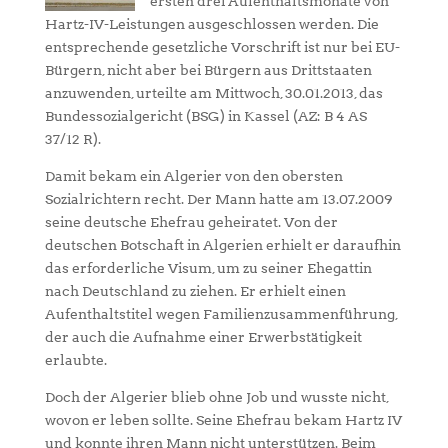
ersten drei Aufenthaltsmonate von
Hartz-IV-Leistungen ausgeschlossen werden. Die
entsprechende gesetzliche Vorschrift ist nur bei EU-
Bürgern, nicht aber bei Bürgern aus Drittstaaten
anzuwenden, urteilte am Mittwoch, 30.01.2013, das
Bundessozialgericht (BSG) in Kassel (AZ: B 4 AS
37/12 R).
Damit bekam ein Algerier von den obersten
Sozialrichtern recht. Der Mann hatte am 13.07.2009
seine deutsche Ehefrau geheiratet. Von der
deutschen Botschaft in Algerien erhielt er daraufhin
das erforderliche Visum, um zu seiner Ehegattin
nach Deutschland zu ziehen. Er erhielt einen
Aufenthaltstitel wegen Familienzusammenführung,
der auch die Aufnahme einer Erwerbstätigkeit
erlaubte.
Doch der Algerier blieb ohne Job und wusste nicht,
wovon er leben sollte. Seine Ehefrau bekam Hartz IV
und konnte ihren Mann nicht unterstützen. Beim