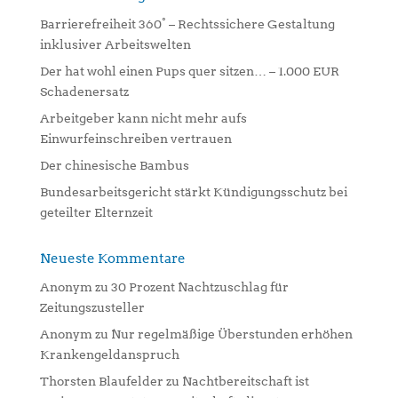
a
Barrierefreiheit 360° – Rechtssichere Gestaltung
t
inklusiver Arbeitswelten
i
Der hat wohl einen Pups quer sitzen… – 1.000 EUR
v
Schadenersatz
e
:
Arbeitgeber kann nicht mehr aufs
Einwurfeinschreiben vertrauen
Der chinesische Bambus
Bundesarbeitsgericht stärkt Kündigungsschutz bei
geteilter Elternzeit
Neueste Kommentare
Anonym
zu
30 Prozent Nachtzuschlag für
Zeitungszusteller
Anonym
zu
Nur regelmäßige Überstunden erhöhen
Krankengeldanspruch
Thorsten Blaufelder
zu
Nachtbereitschaft ist