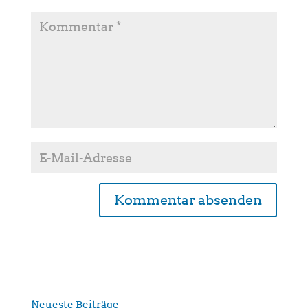
A
l
t
e
r
n
Neueste Beiträge