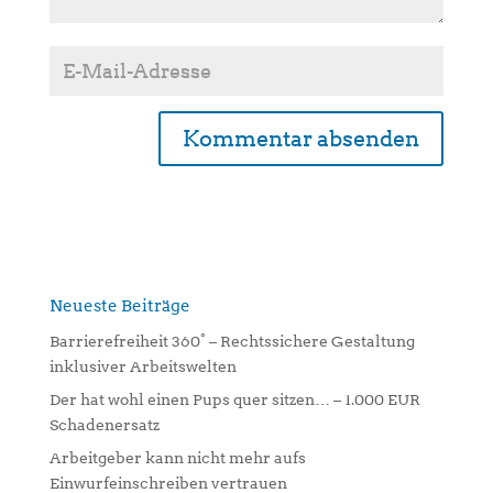
A
l
t
e
r
n
Neueste Beiträge
a
Barrierefreiheit 360° – Rechtssichere Gestaltung
t
inklusiver Arbeitswelten
i
Der hat wohl einen Pups quer sitzen… – 1.000 EUR
v
Schadenersatz
e
:
Arbeitgeber kann nicht mehr aufs
Einwurfeinschreiben vertrauen