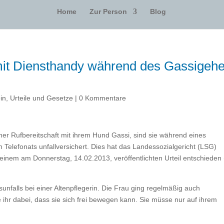
Home
Zur Person
Blog
 mit Diensthandy während des Gassigeh
in
,
Urteile und Gesetze
|
0 Kommentare
r Rufbereitschaft mit ihrem Hund Gassi, sind sie während eines
en Telefonats unfallversichert. Dies hat das Landessozialgericht (LSG)
einem am Donnerstag, 14.02.2013, veröffentlichten Urteil entschieden
unfalls bei einer Altenpflegerin. Die Frau ging regelmäßig auch
e ihr dabei, dass sie sich frei bewegen kann. Sie müsse nur auf ihrem