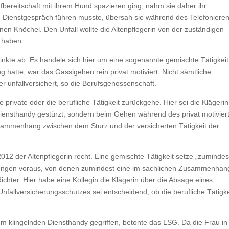
bereitschaft mit ihrem Hund spazieren ging, nahm sie daher ihr
in Dienstgespräch führen musste, übersah sie während des Telefoniere
inen Knöchel. Den Unfall wollte die Altenpflegerin von der zuständigen
t haben.
inkte ab. Es handele sich hier um eine sogenannte gemischte Tätigkeit
 hatte, war das Gassigehen rein privat motiviert. Nicht sämtliche
r unfallversichert, so die Berufsgenossenschaft.
 private oder die berufliche Tätigkeit zurückgehe. Hier sei die Klägerin
iensthandy gestürzt, sondern beim Gehen während des privat motivier
sammenhang zwischen dem Sturz und der versicherten Tätigkeit der
12 der Altenpflegerin recht. Eine gemischte Tätigkeit setze „zumindes
htungen voraus, von denen zumindest eine im sachlichen Zusammenhan
Richter. Hier habe eine Kollegin die Klägerin über die Absage eines
nfallversicherungsschutzes sei entscheidend, ob die berufliche Tätigke
m klingelnden Diensthandy gegriffen, betonte das LSG. Da die Frau in