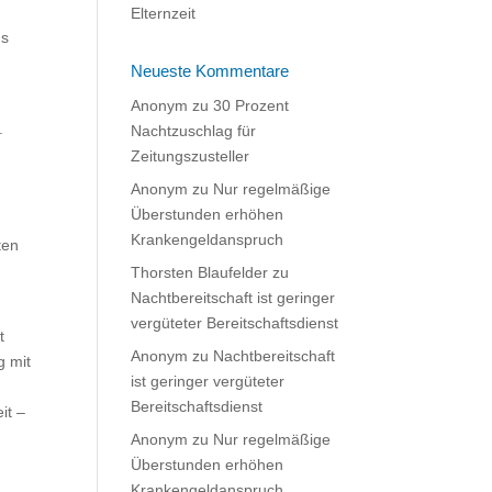
Elternzeit
ns
Neueste Kommentare
Anonym
zu
30 Prozent
.
Nachtzuschlag für
Zeitungszusteller
Anonym
zu
Nur regelmäßige
Überstunden erhöhen
Krankengeldanspruch
ten
Thorsten Blaufelder
zu
Nachtbereitschaft ist geringer
vergüteter Bereitschaftsdienst
t
Anonym
zu
Nachtbereitschaft
g mit
ist geringer vergüteter
Bereitschaftsdienst
it –
Anonym
zu
Nur regelmäßige
Überstunden erhöhen
Krankengeldanspruch