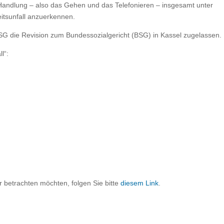
e Handlung – also das Gehen und das Telefonieren – insgesamt unter
eitsunfall anzuerkennen.
G die Revision zum Bundessozialgericht (BSG) in Kassel zugelassen.
l“:
r betrachten möchten, folgen Sie bitte
diesem Link
.