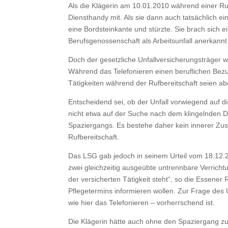
Als die Klägerin am 10.01.2010 während einer Ruf
Diensthandy mit. Als sie dann auch tatsächlich e
eine Bordsteinkante und stürzte. Sie brach sich e
Berufsgenossenschaft als Arbeitsunfall anerkann
Doch der gesetzliche Unfallversicherungsträger w
Während das Telefonieren einen beruflichen Bezug
Tätigkeiten während der Rufbereitschaft seien abe
Entscheidend sei, ob der Unfall vorwiegend auf die
nicht etwa auf der Suche nach dem klingelnden D
Spaziergangs. Es bestehe daher kein innerer Zu
Rufbereitschaft.
Das LSG gab jedoch in seinem Urteil vom 18.12.20
zwei gleichzeitig ausgeübte untrennbare Verric
der versicherten Tätigkeit steht“, so die Essener 
Pflegetermins informieren wollen. Zur Frage des U
wie hier das Telefonieren – vorherrschend ist.
Die Klägerin hätte auch ohne den Spaziergang zu