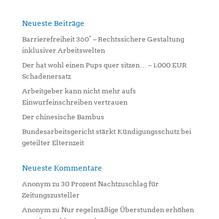
e
r
n
Neueste Beiträge
a
Barrierefreiheit 360° – Rechtssichere Gestaltung
t
inklusiver Arbeitswelten
i
Der hat wohl einen Pups quer sitzen… – 1.000 EUR
v
Schadenersatz
e
:
Arbeitgeber kann nicht mehr aufs
Einwurfeinschreiben vertrauen
Der chinesische Bambus
Bundesarbeitsgericht stärkt Kündigungsschutz bei
geteilter Elternzeit
Neueste Kommentare
Anonym
zu
30 Prozent Nachtzuschlag für
Zeitungszusteller
Anonym
zu
Nur regelmäßige Überstunden erhöhen