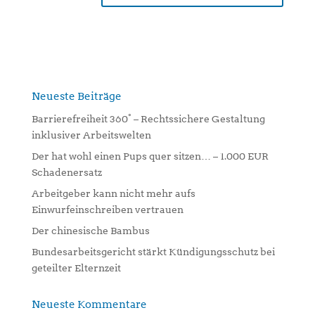
A
l
t
e
r
n
Neueste Beiträge
a
Barrierefreiheit 360° – Rechtssichere Gestaltung
t
inklusiver Arbeitswelten
i
Der hat wohl einen Pups quer sitzen… – 1.000 EUR
v
Schadenersatz
e
:
Arbeitgeber kann nicht mehr aufs
Einwurfeinschreiben vertrauen
Der chinesische Bambus
Bundesarbeitsgericht stärkt Kündigungsschutz bei
geteilter Elternzeit
Neueste Kommentare