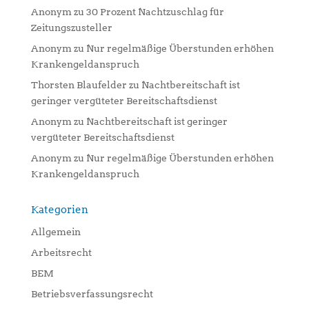
Anonym
zu
30 Prozent Nachtzuschlag für
Zeitungszusteller
Anonym
zu
Nur regelmäßige Überstunden erhöhen
Krankengeldanspruch
Thorsten Blaufelder
zu
Nachtbereitschaft ist
geringer vergüteter Bereitschaftsdienst
Anonym
zu
Nachtbereitschaft ist geringer
vergüteter Bereitschaftsdienst
Anonym
zu
Nur regelmäßige Überstunden erhöhen
Krankengeldanspruch
Kategorien
Allgemein
Arbeitsrecht
BEM
Betriebsverfassungsrecht