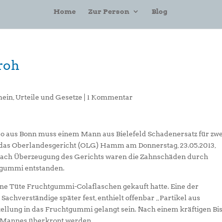
Home
Zur Person
Blog
roh
mein
,
Urteile und Gesetze
|
1 Kommentar
o aus Bonn muss einem Mann aus Bielefeld Schadenersatz für zwe
t das Oberlandesgericht (OLG) Hamm am Donnerstag, 23.05.2013,
. Nach Überzeugung des Gerichts waren die Zahnschäden durch
gummi entstanden.
eine Tüte Fruchtgummi-Colaflaschen gekauft hatte. Eine der
 Sachverständige später fest, enthielt offenbar „Partikel aus
tellung in das Fruchtgummi gelangt sein. Nach einem kräftigen Bi
s Mannes überkront werden.