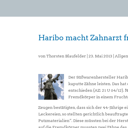
Haribo macht Zahnarzt f
von
Thorsten Blaufelder
|
23. Mai 2013
|
Allge
Der Süßwarenhersteller Harib
kaputte Zähne leisten. Das ha
entschieden (AZ: 21 U 64/12)
Fremdkörper in einem Frucht
Zeugen bestätigten, dass sich der 44-Jährige 
Leckereien, so stellten gerichtlich beauftragte
Putzmaterialien“. Diese müssten bei der Hers
auf die Fremdkörper mussten zwei Zähne de