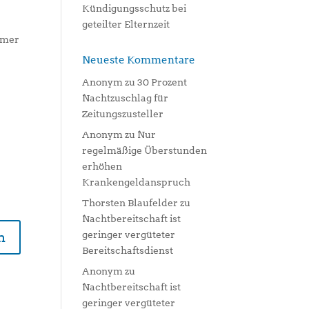
Kündigungsschutz bei
geteilter Elternzeit
mmer
Neueste Kommentare
Anonym
zu
30 Prozent
Nachtzuschlag für
Zeitungszusteller
Anonym
zu
Nur
regelmäßige Überstunden
erhöhen
Krankengeldanspruch
Thorsten Blaufelder
zu
Nachtbereitschaft ist
n
geringer vergüteter
Bereitschaftsdienst
Anonym
zu
Nachtbereitschaft ist
geringer vergüteter