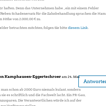
ür haften. Denn das Unternehmen habe „ein mit einem Fehler
“. Neben Schadenersatz für die Zahnbehandlung sprachen die Ha
 Höhe von 2.000,00 € zu.
elder betrachten möchten, folgen Sie bitte
diesem Link
.
von Kamphausen-Eggertschroer
am 24. Mai
Antworte
st man schon ab 2000 Euro niemals kulant, sondern
 sie es schriftlich und die Fachwelt lacht. Ein PR-Gau,
nzusparen. Die Verantwortlichen würde ich auf der
 zur Verfügung stellen.