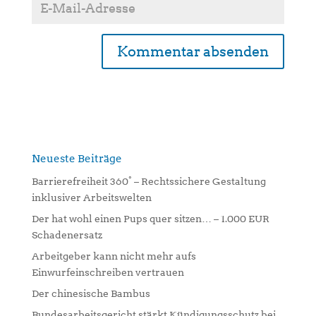
A
l
t
e
r
n
Neueste Beiträge
a
Barrierefreiheit 360° – Rechtssichere Gestaltung
t
inklusiver Arbeitswelten
i
Der hat wohl einen Pups quer sitzen… – 1.000 EUR
v
Schadenersatz
e
:
Arbeitgeber kann nicht mehr aufs
Einwurfeinschreiben vertrauen
Der chinesische Bambus
Bundesarbeitsgericht stärkt Kündigungsschutz bei