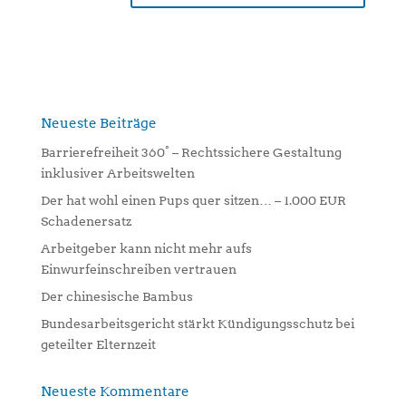
A
l
t
e
r
n
Neueste Beiträge
a
Barrierefreiheit 360° – Rechtssichere Gestaltung
t
inklusiver Arbeitswelten
i
Der hat wohl einen Pups quer sitzen… – 1.000 EUR
v
Schadenersatz
e
:
Arbeitgeber kann nicht mehr aufs
Einwurfeinschreiben vertrauen
Der chinesische Bambus
Bundesarbeitsgericht stärkt Kündigungsschutz bei
geteilter Elternzeit
Neueste Kommentare