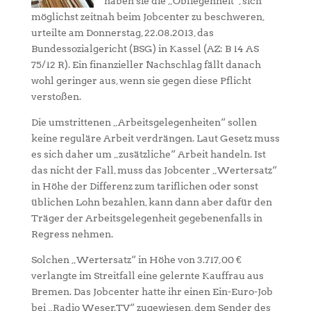
haben sie die „Obliegenheit“, sich
möglichst zeitnah beim Jobcenter zu beschweren,
urteilte am Donnerstag, 22.08.2013, das
Bundessozialgericht (BSG) in Kassel (AZ: B 14 AS
75/12 R). Ein finanzieller Nachschlag fällt danach
wohl geringer aus, wenn sie gegen diese Pflicht
verstoßen.
Die umstrittenen „Arbeitsgelegenheiten“ sollen
keine reguläre Arbeit verdrängen. Laut Gesetz muss
es sich daher um „zusätzliche“ Arbeit handeln. Ist
das nicht der Fall, muss das Jobcenter „Wertersatz“
in Höhe der Differenz zum tariflichen oder sonst
üblichen Lohn bezahlen, kann dann aber dafür den
Träger der Arbeitsgelegenheit gegebenenfalls in
Regress nehmen.
Solchen „Wertersatz“ in Höhe von 3.717,00 €
verlangte im Streitfall eine gelernte Kauffrau aus
Bremen. Das Jobcenter hatte ihr einen Ein-Euro-Job
bei „Radio Weser.TV“ zugewiesen, dem Sender des